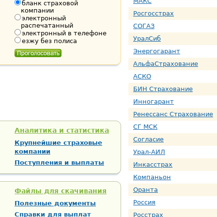
МАКС
бланк страховой
компании
Росгосстрах
электронный
распечатанный
СОГАЗ
электронный в телефоне
УралСиб
езжу без полиса
Энергогарант
АльфаСтрахование
АСКО
БИН Страхование
Инногарант
Ренессанс Страхование
СГ МСК
Аналитика и статистика
Согласие
Крупнейшие страховые
компании
Урал-АИЛ
Поступления и выплаты
Инкасстрах
Компаньон
Оранта
Файлы для скачивания
Россия
Полезные документы
Справки для выплат
Росстрах