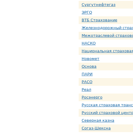
Сургутнефтегаз
ЭРГО
ВТБ Страхование
Железнодорожный стра
Межотраслевой страхов
НАСКО
Национальная страхова
Новомет
Основа
ПАРИ
РАСО
Реал
Росэнерго
Русская страховая тран
Русский страховой цент
Северная казна
Согаз-Шексна