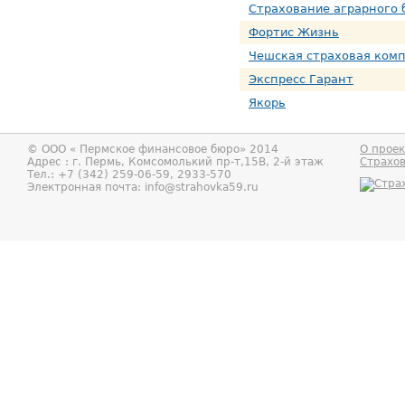
Страхование аграрного 
Фортис Жизнь
Чешская страховая ком
Экспресс Гарант
Якорь
© ООО «
Пермское финансовое бюро
» 2014
О проек
Адрес : г.
Пермь
,
Комсомолький пр-т,15В, 2-й этаж
Страхо
Тел.:
+7 (342) 259-06-59, 2933-570
Электронная почта:
info@strahovka59.ru