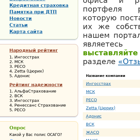
офиса и ра
Кредитная страховка
портфеля р
Памятка при ДТП
которую пост
Новости
Статьи
их же собст
Карта сайта
нашем портал
являетесь 
Народный рейтинг
выставляй
Ингосстрах
разделе
«Отз
МСК
РЕСО
Zetta (Цюрих)
Адонис
Название компании
Ингосстрах
Рейтинг надежности
АльфаСтрахование
МСК
ВСК
РЕСО
Ингосстрах
Ренессанс Страхование
Zetta (Цюрих)
РЕСО
Адонис
ВСК
Опрос
ЖАСО
Какой у Вас полис ОСАГО?