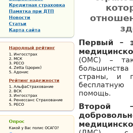
Кредитная страховка
кото
Памятка при ДТП
отношен
Новости
Статьи
зд
Карта сайта
Первый – 
Народный рейтинг
медицинск
Ингосстрах
(ОМС) – та
МСК
РЕСО
большинств
Zetta (Цюрих)
Адонис
страны, и п
Рейтинг надежности
бесплатн
АльфаСтрахование
ВСК
помощь.
Ингосстрах
Ренессанс Страхование
Второй 
РЕСО
добровольн
Опрос
медицинск
Какой у Вас полис ОСАГО?
(ДМС) – с