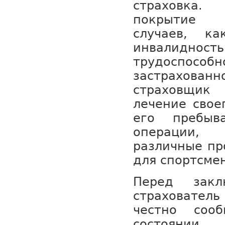
страховка.
покрытие 
случаев, ка
инвалидн
трудоспосо
застрахова
страховщик
лечение свое
его пребыв
операции, 
различные пр
для спортсмен
Перед закл
страховател
честно соо
состоян