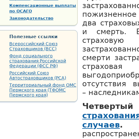
застрахован
Компенсационные выплаты
по ОСАГО
пожизненное
Законодательство
два страховы
и смерть. 
Полезные ссылки
страховую
Всероссийский Союз
застрахован
Страховщиков (ВСС)
Фонд социального
смерти застр
страхования Российской
страховая 
Федерации (ФСС РФ)
Российский Союз
выгодоприоб
Автостраховщиков (РСА)
отсутствия в
Территориальный фонд ОМС
Пермского края (ТФОМС
– наследникам
Пермского края)
Четвер
страховани
случаев
.
распростра