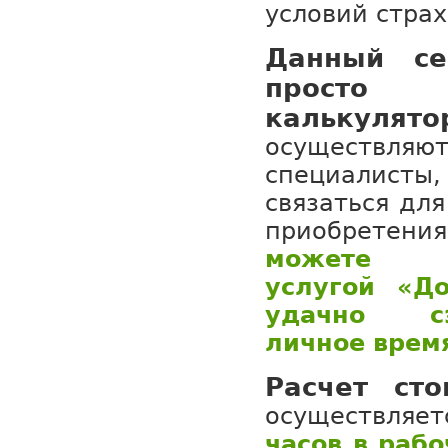
условий страх
Данный с
просто
калькулято
осуществ
специалист
связаться для
приобретени
можете в
услугой «Д
удачно с
личное врем
Расчет ст
осуществляе
часов в рабо