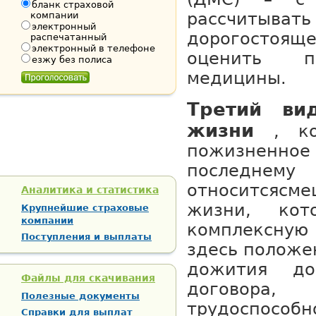
бланк страховой
рассчиты
компании
электронный
дорогосто
распечатанный
электронный в телефоне
оценить п
езжу без полиса
медицины.
Третий ви
жизни
, к
пожизненно
послед
относится
сме
Аналитика и статистика
жизни, кот
Крупнейшие страховые
компании
комплексну
Поступления и выплаты
здесь положе
дожития до
Файлы для скачивания
догово
Полезные документы
трудоспосо
Справки для выплат