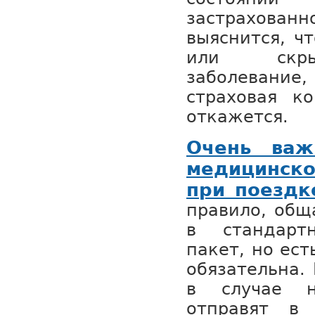
застрахова
выяснится, ч
или скры
заболевани
страховая к
откажется.
Очень важ
медицинск
при поездк
правило, общ
в стандарт
пакет, но ест
обязательна.
в случае н
отправят в 