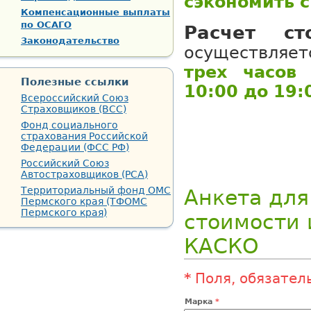
сэкономить с
Компенсационные выплаты
по ОСАГО
Расчет ст
Законодательство
осуществляе
трех часов
Полезные ссылки
10:00 до 19:
Всероссийский Союз
Страховщиков (ВСС)
Фонд социального
страхования Российской
Федерации (ФСС РФ)
Российский Союз
Автостраховщиков (РСА)
Территориальный фонд ОМС
Анкета для
Пермского края (ТФОМС
Пермского края)
стоимости 
КАСКО
*
Поля, обязател
Марка
*