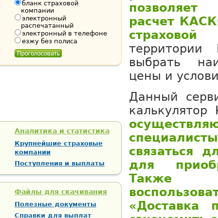
бланк страховой
позволяет
компании
электронный
расчет КАСК
распечатанный
страховой
электронный в телефоне
езжу без полиса
территории
выбрать на
цены и услови
Данный серв
калькулятор 
осуществ
Аналитика и статистика
специалист
Крупнейшие страховые
связаться д
компании
для приоб
Поступления и выплаты
Также 
воспользо
Файлы для скачивания
«Доставка 
Полезные документы
Справки для выплат