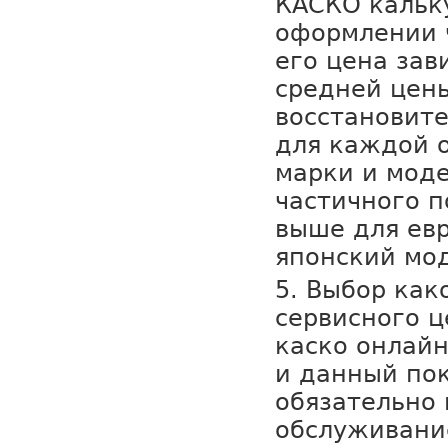
КАСКО кальк
оформлении 
его цена зав
средней цен
восстановит
для каждой 
марки и моде
частичного п
выше для ев
японский мо
Выбор как
сервисного ц
каско онлайн
и данный пок
обязательно
обслуживани