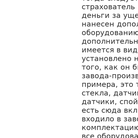
страхователь
деньги за ущ
нанесен допо
оборудованию
дополнитель
имеется в вид
установлено 
того, как он 
завода-произ
примера, это
стекла, датчи
датчики, спой
есть сюда вкл
входило в за
комплектацию
все оборудов