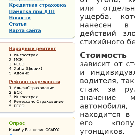
Кредитная страховка
или отдель
Памятка при ДТП
ущерба, ко
Новости
нанесен в 
Статьи
Карта сайта
действий зл
стихийного б
Народный рейтинг
Стоимост
Ингосстрах
МСК
зависит от с
РЕСО
Zetta (Цюрих)
и индивидуа
Адонис
водителя, так
Рейтинг надежности
стаж за ру
АльфаСтрахование
ВСК
значение 
Ингосстрах
Ренессанс Страхование
автомобиля
РЕСО
находится в
его «попу
Опрос
угонщико
Какой у Вас полис ОСАГО?