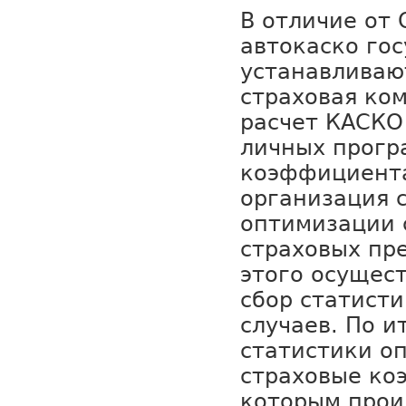
В отличие от 
автокаско го
устанавливаю
страховая ко
расчет КАСКО
личных прогр
коэффициент
организация 
оптимизации 
страховых пр
этого осущес
сбор статист
случаев. По 
статистики о
страховые ко
которым прои