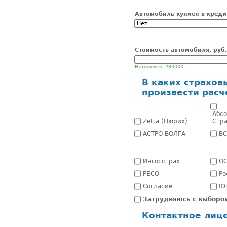
Автомобиль куплен в креди
Стоимость автомобиля, руб.
Например, 280000
В каких страхов
произвести расч
Абс
Zetta (Цюрих)
Стр
АСТРО-ВОЛГА
В
Ингосстрах
О
РЕСО
Ро
Согласие
Ю
Затрудняюсь с выборо
Контактное лиц