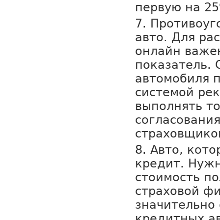
первую на 2
Противоуг
авто. Для ра
онлайн важен
показатель.
автомобиля 
системой ре
выполнять то
согласования
страховщико
Авто, кото
кредит. Нужн
стоимость по
страховой ф
значительно 
кредитных ав