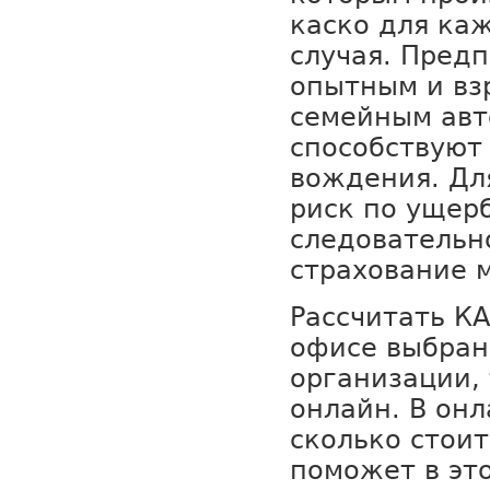
каско для ка
случая. Пред
опытным и вз
семейным авт
способствуют
вождения. Дл
риск по ущер
следовательн
страхование 
Рассчитать К
офисе выбран
организации,
онлайн. В он
сколько стои
поможет в эт