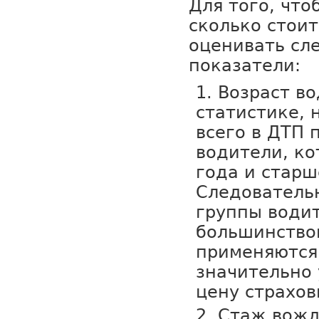
Для того, что
сколько стои
оценивать с
показатели:
Возраст во
статистике, 
всего в ДТП 
водители, к
года и старш
Следовательн
группы води
большинство
применяются
значительно
цену страхо
Стаж вожд