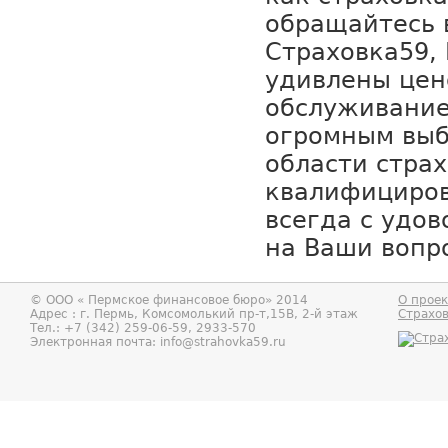
обращайтесь 
Страховка59,
удивлены цен
обслуживание
огромным выб
области стра
квалифициро
всегда с удов
на Ваши вопр
© ООО «
Пермское финансовое бюро
» 2014
О проек
Адрес : г.
Пермь
,
Комсомолький пр-т,15В, 2-й этаж
Страхо
Тел.:
+7 (342) 259-06-59, 2933-570
Электронная почта:
info@strahovka59.ru