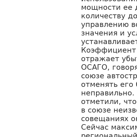
мощности ее 
количеству д
управлению во
значения и у
устанавливае
Коэффициент
отражает убы
ОСАГО, говоря
союзе автост
отменять его
неправильно.
отметили, что
в союзе неизв
совещаниях о
Сейчас макси
региональный