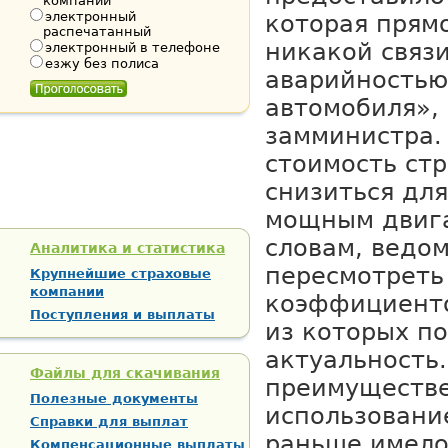
компании
электронный
которая прямо
распечатанный
никакой связ
электронный в телефоне
езжу без полиса
аварийностью
автомобиля»,
замминистра.
стоимость ст
снизиться для
мощным двига
словам, ведо
Аналитика и статистика
пересмотреть
Крупнейшие страховые
компании
коэффициенто
Поступления и выплаты
из которых п
актуальность
Файлы для скачивания
преимуществ
Полезные документы
использовани
Справки для выплат
раньше имело
Компенсационные выплаты