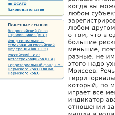
по ОСАГО
когда вы може
Законодательство
любом субъек
зарегистриро
Полезные ссылки
любом другом
Всероссийский Союз
о том, что в 
Страховщиков (ВСС)
большие риск
Фонд социального
страхования Российской
меньшие, поэ
Федерации (ФСС РФ)
Российский Союз
разные, не им
Автостраховщиков (РСА)
этого надо ух
Территориальный фонд ОМС
Пермского края (ТФОМС
Моисеев. Речь
Пермского края)
территориаль
который, по 
играет все м
индикатор ав
отношении за
машин и води