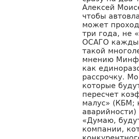
Алексей Моисе
чтобы автовл
может проход
три года, не 
ОСАГО каждый
такой многол
мнению Минф
как единоразо
рассрочку. Мо
которые буду
пересчет коэ
малус» (КБМ;
аварийности)
«Думаю, буду
компании, ко
конкурентног