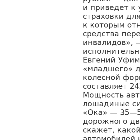
и приведет к
страховки дл
к которым отн
средства пер
инвалидов», 
исполнительн
Евгений Уфим
«младшего» д
колесной фор
составляет 2
Мощность авт
лошадиные си
«Ока» — 35—5
дорожного дв
скажет, какой
автомобилей 