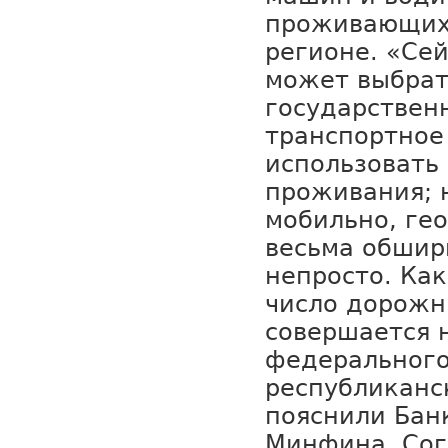
проживающих
регионе. «Се
может выбрат
государствен
транспортное
использовать
проживания; 
мобильно, ге
весьма обширн
непросто. Как
число дорожн
совершается 
федерального
республиканс
пояснили Банк
Минфина. Сог