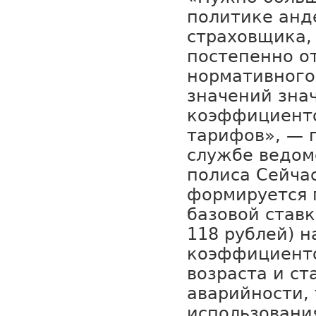
политике анд
страховщика,
постепенно о
нормативного
значений зна
коэффициенто
тарифов», — п
службе ведом
полиса Сейча
формируется 
базовой став
118 рублей) н
коэффициенто
возраста и ст
аварийности,
использовани