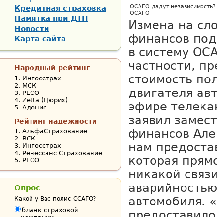
ОСАГО дадут независимость?
Кредитная страховка
ОСАГО
Памятка при ДТП
Измена на сл
Новости
финансов под
Карта сайта
в систему ОСА
частности, пр
Народный рейтинг
стоимость по
Ингосстрах
МСК
двигателя авт
РЕСО
Zetta (Цюрих)
эфире телека
Адонис
заявил замес
Рейтинг надежности
финансов Але
АльфаСтрахование
ВСК
нам предоста
Ингосстрах
Ренессанс Страхование
которая прямо
РЕСО
никакой связ
аварийностью
Опрос
автомобиля. 
Какой у Вас полис ОСАГО?
бланк страховой
предоставило