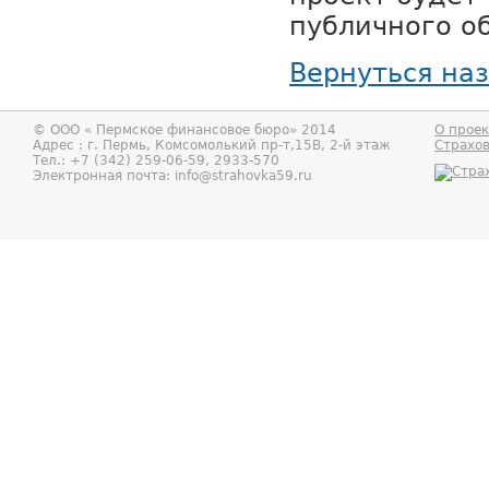
публичного о
Вернуться на
© ООО «
Пермское финансовое бюро
» 2014
О проек
Адрес : г.
Пермь
,
Комсомолький пр-т,15В, 2-й этаж
Страхо
Тел.:
+7 (342) 259-06-59, 2933-570
Электронная почта:
info@strahovka59.ru