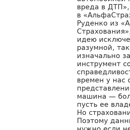
вреда в ДТП»
в «АльфаСтра
Руденко из «
Страхования»,
идею исключ
разумной, та
изначально з
инструмент с
справедливост
времен у нас 
представлени
машина — бол
пусть ее влад
Но страховани
Поэтому дан
нужно если не