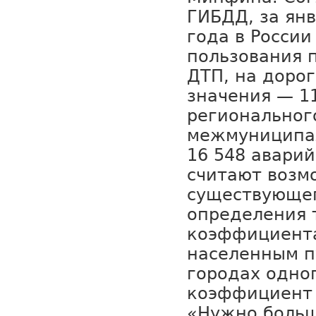
ГИБДД, за ян
года в России
пользования 
ДТП, на доро
значения — 11
региональног
межмуниципа
16 548 авари
считают возм
существующег
определения 
коэффициента
населенным п
городах одно
коэффициент 
«Нужно больш