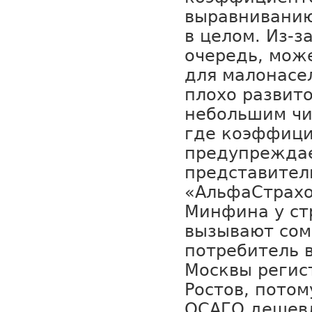
выравниванию
в целом. Из-за
очередь, мож
для малонасе
плохо развит
небольшим чи
где коэффици
предупрежда
представител
«АльфаСтрахо
Минфина у ст
вызывают сом
потребитель в
Москвы регис
Ростов, потом
ОСАГО дешевл