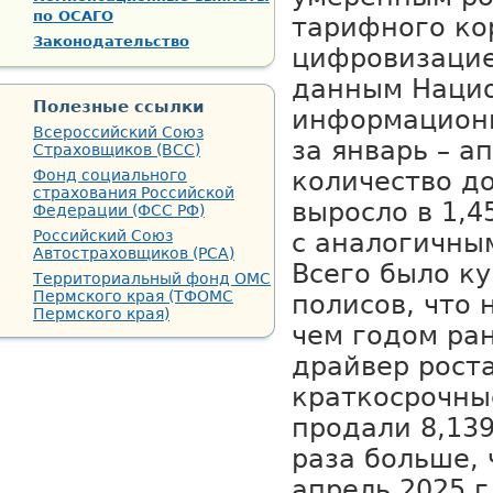
по ОСАГО
тарифного ко
Законодательство
цифровизацие
данным Нацио
Полезные ссылки
информационн
Всероссийский Союз
за январь – а
Страховщиков (ВСС)
Фонд социального
количество д
страхования Российской
выросло в 1,4
Федерации (ФСС РФ)
Российский Союз
с аналогичны
Автостраховщиков (РСА)
Всего было ку
Территориальный фонд ОМС
Пермского края (ТФОМС
полисов, что 
Пермского края)
чем годом ра
драйвер роста
краткосрочны
продали 8,139
раза больше, 
апрель 2025 г