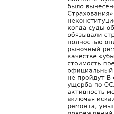
было вынесено
Страхования»
неконституци
когда суды о
обязывали ст
полностью оп
рыночный рем
качестве «убы
стоимость пр
официальный
не пройдут В
ущерба по ОС
активность м
включая иска
ремонта, умы
повреждений,