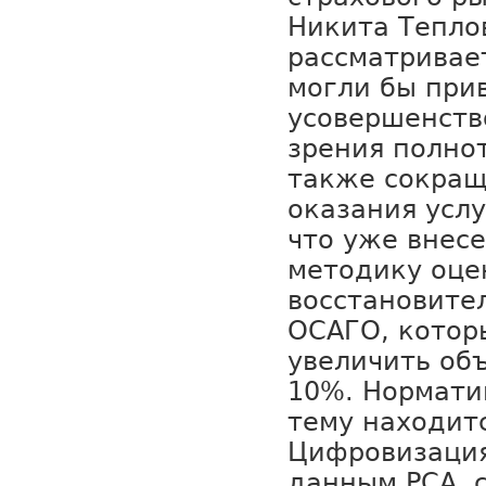
Никита Тепло
рассматривае
могли бы прив
усовершенств
зрения полнот
также сокращ
оказания услу
что уже внес
методику оце
восстановите
ОСАГО, котор
увеличить об
10%. Нормати
тему находитс
Цифровизация
данным РСА, с