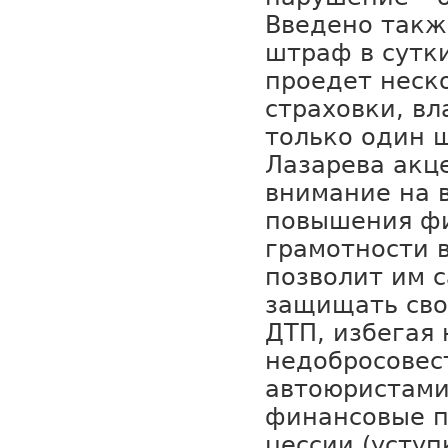
Введено такж
штраф в сутк
проедет неск
страховки, в
только один 
Лазарева акц
внимание на 
повышения ф
грамотности 
позволит им 
защищать сво
ДТП, избегая 
недобросове
автоюристами
финансовые п
цессии (уступ