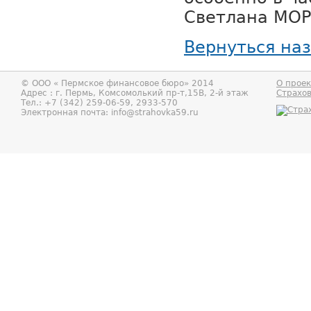
Светлана МОРО
Вернуться на
© ООО «
Пермское финансовое бюро
» 2014
О проек
Адрес : г.
Пермь
,
Комсомолький пр-т,15В, 2-й этаж
Страхо
Тел.:
+7 (342) 259-06-59, 2933-570
Электронная почта:
info@strahovka59.ru