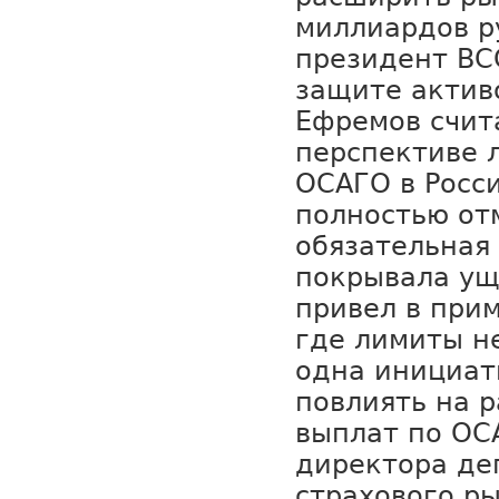
миллиардов р
президент ВС
защите актив
Ефремов счита
перспективе 
ОСАГО в Росс
полностью от
обязательная
покрывала ущ
привел в при
где лимиты н
одна инициат
повлиять на 
выплат по ОС
директора де
страхового р