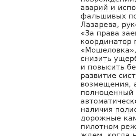
аварий и исп
фальшивых по
Лазарева, ру
«За права за
координатор
«Мошеловка»,
снизить ущер
и повысить б
развитие сис
возмещения, 
полноценный 
автоматическ
наличия поли
дорожные кам
пилотном реж
ждем, когда 