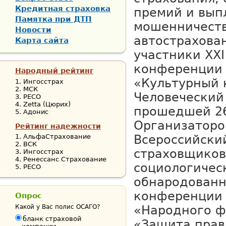
Кредитная страховка
премий и выпл
Памятка при ДТП
мошенничеств
Новости
автострахова
Карта сайта
участники XX
конференции 
Народный рейтинг
«Культурный 
Ингосстрах
МСК
Человеческий
РЕСО
Zetta (Цюрих)
прошедшей 26
Адонис
Организаторо
Рейтинг надежности
АльфаСтрахование
Всероссийски
ВСК
страховщиков 
Ингосстрах
Ренессанс Страхование
социологичес
РЕСО
обнародованн
конференции 
Опрос
Какой у Вас полис ОСАГО?
«Народного ф
бланк страховой
«Защита прав