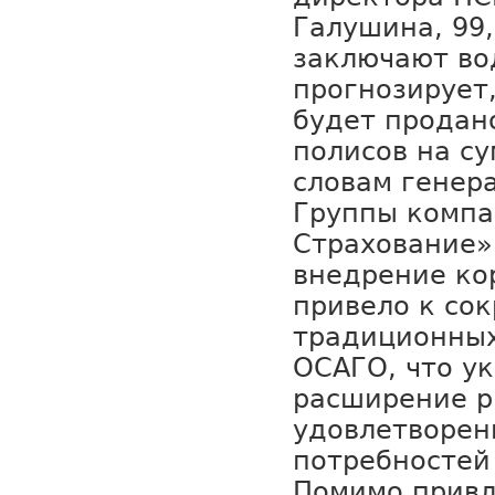
Галушина, 99
заключают во
прогнозирует,
будет продан
полисов на су
словам генер
Группы компа
Страхование»
внедрение ко
привело к со
традиционных
ОСАГО, что у
расширение р
удовлетворен
потребностей
Помимо привл