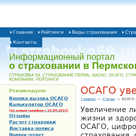
Главная
Рейтинги
Виды страхования
Стр
Контакты
Информационный портал
о страховании в Пермско
CТРАХОВКА 59: СТРАХОВАНИЕ ПЕРМЬ, КАСКО, ОСАГО, СТ
КОМПАНИИ, РЕЙТИНГИ
ОСАГО ув
Рекомендуем:
Кнопка вызова ОСАГО
Главная
Статьи
ОСАГО 
Калькулятор ОСАГО
Увеличение л
(по новым тарифам с 12.04.2015)
Отзывы
жизни и здор
Расчет страховки
ОСАГО, цифр
Доставка полиса
страхования,
Вопрос-ответ