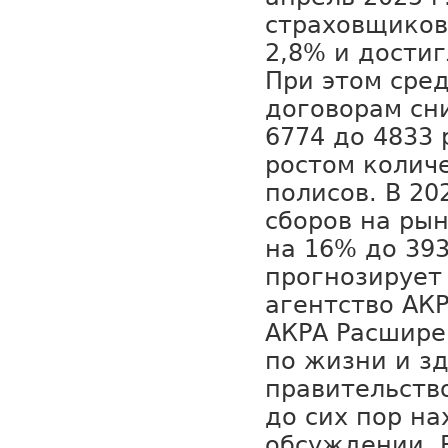
страховщиков
2,8% и достиг
При этом сре
договорам сни
6774 до 4833 р
ростом колич
полисов. В 20
сборов на ры
на 16% до 393
прогнозирует
агентство АКР
АКРА Расшире
по жизни и з
правительств
до сих пор на
обсуждении. 