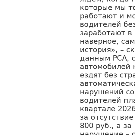
которые мы то
работают и м
водителей без
заработают в 
наверное, са
история», – с
данным РСА, 
автомобилей 
ездят без стр
автоматическ
нарушений со
водителей пла
квартале 202
за отсутствие
800 руб., а з
нарушение – о