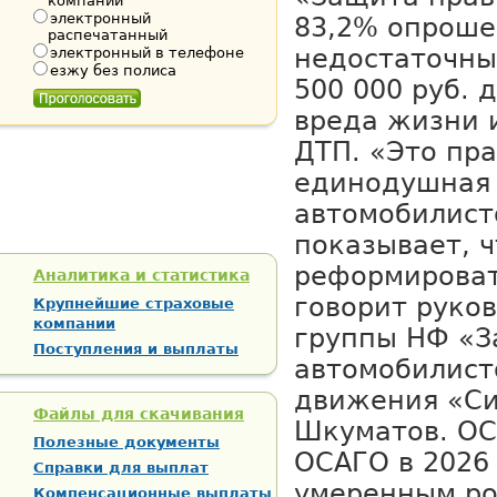
компании
электронный
83,2% опроше
распечатанный
недостаточны
электронный в телефоне
езжу без полиса
500 000 руб. 
вреда жизни 
ДТП. «Это пр
единодушная
автомобилист
показывает, 
реформироват
Аналитика и статистика
говорит руко
Крупнейшие страховые
компании
группы НФ «З
Поступления и выплаты
автомобилист
движения «Си
Файлы для скачивания
Шкуматов. ОС
Полезные документы
ОСАГО в 2026 
Справки для выплат
умеренным ро
Компенсационные выплаты