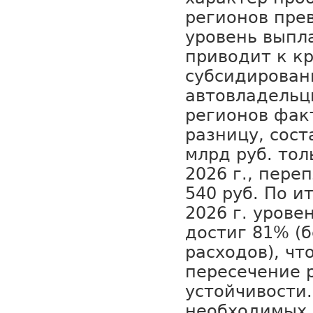
регионов пр
уровень выпла
приводит к кр
субсидирован
автовладельц
регионов фак
разницу, сос
млрд руб. тол
2026 г., пере
540 руб. По и
2026 г. урове
достиг 81% (б
расходов), чт
пересечение 
устойчивости
необходимых 