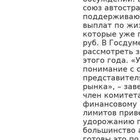
союз автостр
поддерживаю
выплат по жи
которые уже 
руб. В Госду
рассмотреть 
этого года. «
понимание с 
представител
рынка», – зав
член комитет
финансовому 
лимитов прив
удорожанию п
большинство 
готовы это п