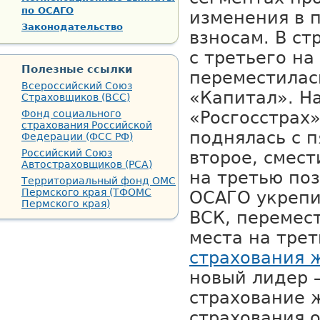
по ОСАГО
изменения в 
Законодательство
взносам. В с
с третьего на
Полезные ссылки
переместилась
Всероссийский Союз
«Капитал». Н
Страховщиков (ВСС)
Фонд социального
«Росгосстрах
страхования Российской
поднялась с п
Федерации (ФСС РФ)
Российский Союз
второе, смес
Автостраховщиков (РСА)
на третью по
Территориальный фонд ОМС
Пермского края (ТФОМС
ОСАГО укрепи
Пермского края)
ВСК, перемес
места на трет
страхования 
новый лидер 
страхование 
страхования о