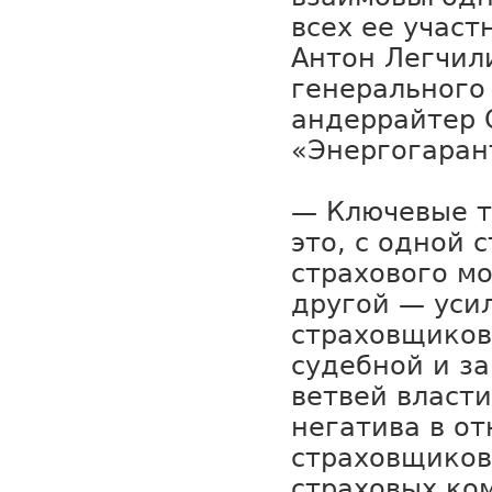
всех ее участ
Антон Легчил
генерального
андеррайтер 
«Энергогаран
— Ключевые 
это, с одной 
страхового м
другой — уси
страховщиков
судебной и з
ветвей власти
негатива в о
страховщиков
страховых ко