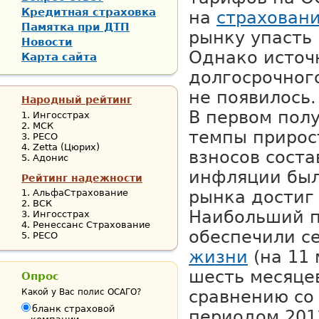
Кредитная страховка
на
страхован
Памятка при ДТП
рынку упасть 
Новости
Однако источ
Карта сайта
долгосрочног
не появилось.
Народный рейтинг
В первом пол
Ингосстрах
МСК
темпы прирос
РЕСО
Zetta (Цюрих)
взносов соста
Адонис
инфляции был
Рейтинг надежности
АльфаСтрахование
рынка достиг 
ВСК
Наибольший п
Ингосстрах
Ренессанс Страхование
обеспечили с
РЕСО
жизни
(на 11 
шесть месяцев
Опрос
Какой у Вас полис ОСАГО?
сравнению со
бланк страховой
периодом 2013