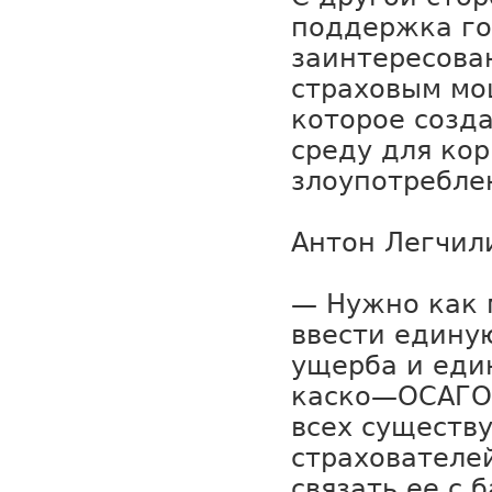
поддержка го
заинтересован
страховым мо
которое созд
среду для ко
злоупотребле
Антон Легчил
— Нужно как 
ввести едину
ущерба и еди
каско—ОСАГО
всех существ
страхователе
связать ее с