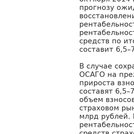
прогнозу ожи
восстановлен
рентабельнос
рентабельнос
средств по ит
составит 6,5–
В случае сох
ОСАГО на пре
прироста взно
составят 6,5–
объем взносо
страховом ры
млрд рублей. 
рентабельнос
средств страх