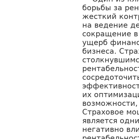
борьбы за ре
жесткий конт
на ведение де
сокращение в
ущерб финанс
бизнеса. Стр
столкнувшимс
рентабельнос
сосредоточит
эффективност
их оптимизаци
возможности,
Страховое мо
является одни
негативно вл
рентабельнос