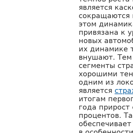
является каск
сокращаются 
этом динамик
привязана к 
новых автомо
их динамике 
внушают. Тем
сегменты стр
хорошими тен
одним из лок
является
стра
итогам перво
года прирост 
процентов. Т
обеспечивает
в особенност