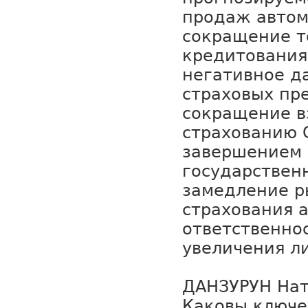
продаж автом
сокращение т
кредитования.
негативное д
страховых пр
сокращение в
страхованию С
завершением 
государствен
замедление р
страхования 
ответственно
увеличения л
ДАНЗУРУН Нат
Каковы ключе