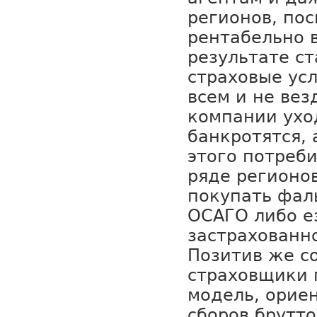
регионов, пос
рентабельно 
результате ст
страховые ус
всем и не вез
компании ухо
банкротятся, 
этого потреби
ряде регионо
покупать фал
ОСАГО либо е
застрахованн
Позитив же со
страховщики 
модель, орие
сборов брутт