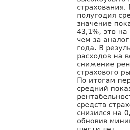
страхования. 
полугодия ср
значение пок
43,1%, это на 
чем за анало
года. В резу
расходов на 
снижение рен
страхового р
По итогам пе
средний пока
рентабельнос
средств стра
снизился на 0,
обновив мини
шести лет.