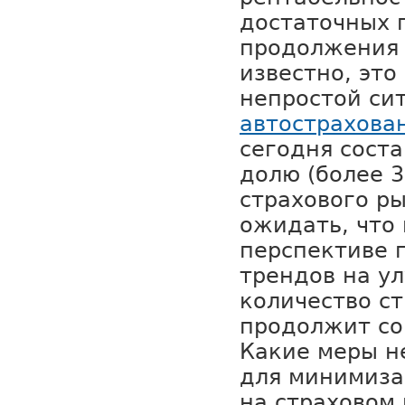
достаточных 
продолжения 
известно, это
непростой си
автострахова
сегодня сост
долю (более 3
страхового р
ожидать, что
перспективе 
трендов на у
количество с
продолжит со
Какие меры н
для минимиза
на страховом