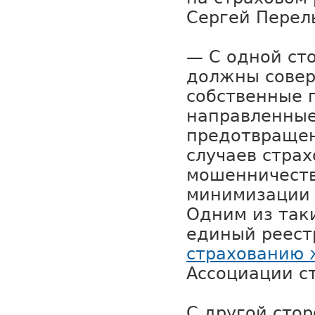
Сергей Перел
— С одной ст
должны совер
собственные 
направленные
предотвращен
случаев страх
мошенничеств
минимизации 
Одним из так
единый реест
страхованию 
Ассоциации с
С другой сто