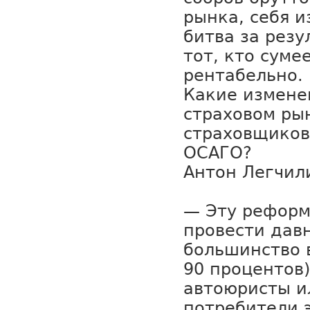
рынка, себя и
битва за рез
тот, кто суме
рентабельно.
Какие измене
страховом рын
страховщиков
ОСАГО?
Антон Легчил
— Эту реформ
провести давн
большинство 
90 процентов)
автоюристы и
потребители э