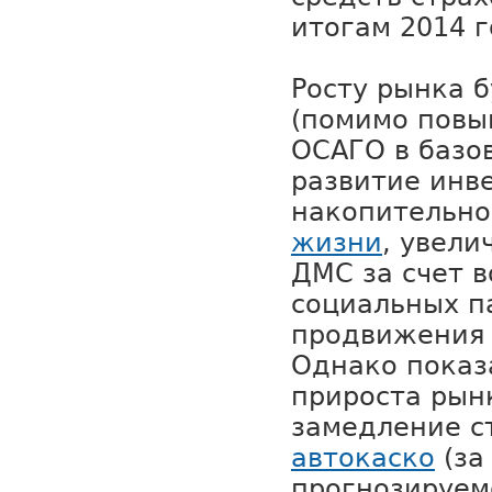
итогам 2014 г
Росту рынка б
(помимо повы
ОСАГО в базо
развитие инв
накопительн
жизни
, увели
ДМС за счет 
социальных п
продвижения 
Однако показ
прироста рын
замедление с
автокаско
(за
прогнозируем