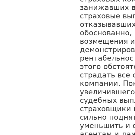
занижавших 
страховые вы
отказывавших
обоснованно,
возмещения и
демонстриро
рентабельност
этого обстоя
страдать все 
компании. Пок
увеличившего
судебных вып
страховщики
сильно подня
уменьшить и 
агентам и да