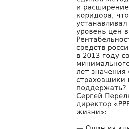
и расширение
коридора, чт
устанавливал
уровень цен 
Рентабельнос
средств росс
в 2013 году с
минимального
лет значения 
страховщики 
поддержать?
Сергей Перел
директор «PP
жизни»:
— Один из кл