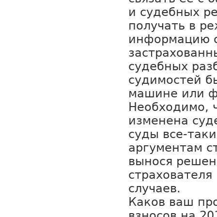
и судебных р
получать в р
информацию о
застрахованн
судебных раз
судимостей б
машине или ф
Необходимо, 
изменена суд
суды все-так
аргументам с
вынося решен
страхователя 
случаев.
Каков ваш пр
взносов на 20