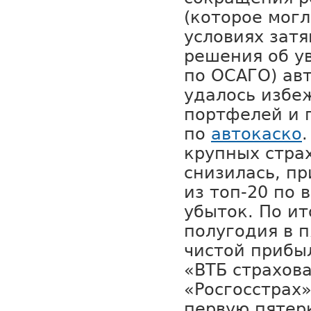
(которое могл
условиях зат
решения об у
по ОСАГО) ав
удалось избеж
портфелей и 
по
автокаско
крупных стра
снизилась, пр
из топ-20 по 
убыток. По ит
полугодия в п
чистой прибы
«ВТБ страхов
«Росгосстрах»
первую пятер