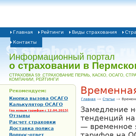
Главная
Рейтинги
Виды страхования
Стр
Контакты
Информационный портал
о страховании в Пермско
CТРАХОВКА 59: СТРАХОВАНИЕ ПЕРМЬ, КАСКО, ОСАГО, СТ
КОМПАНИИ, РЕЙТИНГИ
Временна
Рекомендуем:
Кнопка вызова ОСАГО
Главная
Статьи
Времен
Калькулятор ОСАГО
Замедление н
(по новым тарифам с 12.04.2015)
Отзывы
тенденций на
Расчет страховки
— временное 
Доставка полиса
тарифов на О
Вопрос-ответ