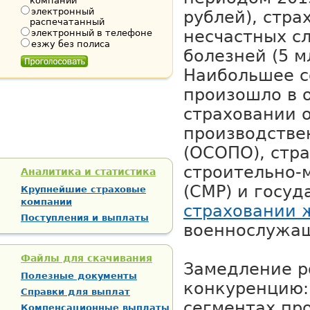
компании
электронный
рублей), стра
распечатанный
несчастных сл
электронный в телефоне
езжу без полиса
болезней (5 м
Наибольшее с
произошло в 
страховании 
производстве
(ОСОПО), стр
строительно-
Аналитика и статистика
(СМР) и госу
Крупнейшие страховые
компании
страховании 
Поступления и выплаты
военнослужа
Файлы для скачивания
Замедление р
Полезные документы
конкуренцию:
Справки для выплат
сегментах пр
Компенсационные выплаты