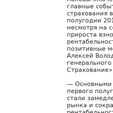
главные собы
страхования 
полугодии 201
несмотря на 
прироста взно
рентабельнос
позитивные 
Алексей Воло
генерального
Страхование»
— Основными
первого полу
стали замедл
рынка и сокр
рентабельнос