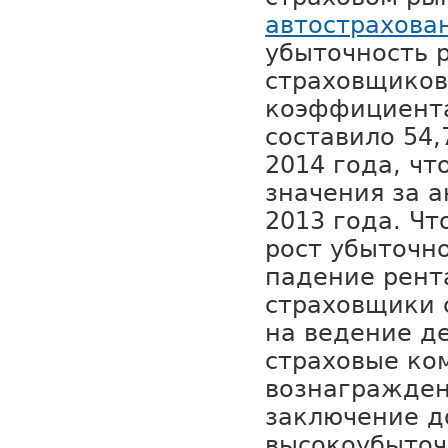
автострахова
убыточность 
страховщиков
коэффициента
составило 54,
2014 года, что
значения за 
2013 года. Ч
рост убыточн
падение рент
страховщики 
на ведение де
страховые ко
вознагражден
заключение д
высокоубыто