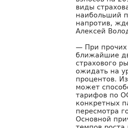
виды страхов
наибольший п
напротив, жд
Алексей Воло
— При прочих
ближайшие дв
страхового р
ожидать на у
процентов. И
может способ
тарифов по О
конкретных п
пересмотра го
Основной при
темпов роста