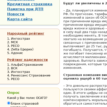
Будут ли увеличены в 
Кредитная страховка
Памятка при ДТП
– Да, планируется измен
Новости
РФ. По прогнозам, тариф
изменений в закон об ОСА
Карта сайта
при причинении вреда иму
причинении вреда имущест
вреда жизни и здоровью –
в силу ещё два года наза
Народный рейтинг
необходимо менять. В том
Ингосстрах
хватало на возмещение ущ
МСК
связанных с причинением
РЕСО
выплачивает до 25 тыс. р
Zetta (Цюрих)
погибшего. Получается, ч
Адонис
же погибает пенсионер и
исчисляются миллионами 
Рейтинг надежности
здоровью. Выплата зависи
повреждения, которые тр
АльфаСтрахование
изменения.
ВСК
Ингосстрах
Страховая компания ви
Ренессанс Страхование
оценила ущерб в 60 ты
РЕСО
– Это довольно распрост
пользуются своими аффил
Опрос
один. В итоге цифры не 
получать заключение и в
Какой у Вас полис ОСАГО?
компенсировать моральны
бланк страховой
обратиться самостоятель