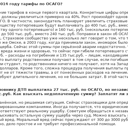
2014 году тарифы по ОСАГО?
ение тарифов в конце первого квартала. Конкретные цифры опр
ы должны увеличиться примерно на 40%. Рост произойдёт одно
ГО. В частности, законодатель планирует увеличить страховые
ществу потерпевших будут выплачивать до 400 тыс. руб., вмест
ву одного потерпевшего) и 160 тыс. руб. (нескольких потерпе
 до 500 тыс. руб., вместо 240 тыс. руб. Поправки в закон об О
д. Страховое сообщество уже несколько лет говорит о том, что 
 же Омске, в 2003 году, когда принимали закон, иномарок было 
ерба. Сейчас этой суммы при серьёзной аварии недостаточно. 
 вреда жизни и здоровью, то сейчас при гибели потерпевшего 
уб. – расходы на погребение и 135 тыс.руб. – лицам, находивши
то выплату родственники получают в том случае, если погибши
ли студент, то родственники ничего не получают, хотя на Зап
долларов. Кроме того, сложна процедура получения выплаты п
т не от тяжести травмы, а от понесённых расходов на лечение
ебуют длительного лечения, но не больших затрат. В этой час
новнику ДТП выплатила 27 тыс. руб. по ОСАГО, но незави
с.руб. Как взыскать недоплаченную сумму? Заплатят ли 
ранённая, но решаемая ситуация. Сейчас страховщики для опре
ированными компаниями. Иногда получается, что юридические 
соответствуют реальному ущербу. Советуем обращаться к неза
зыскивать остальную сумму ущерба через суд. Можно взыскать 
й вред. Моральный вред сейчас присуждают от 300 до 3000 руб
но, дело простое и не требует профессиональной помощи.