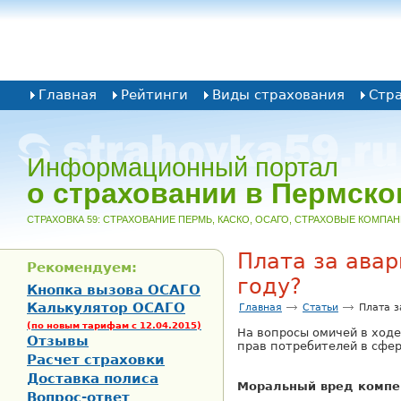
Главная
Рейтинги
Виды страхования
Стр
Информационный портал
о страховании в Пермско
CТРАХОВКА 59: СТРАХОВАНИЕ ПЕРМЬ, КАСКО, ОСАГО, СТРАХОВЫЕ КОМПА
Плата за авар
Рекомендуем:
году?
Кнопка вызова ОСАГО
Калькулятор ОСАГО
Главная
Статьи
Плата з
(по новым тарифам с 12.04.2015)
На вопросы омичей в ход
Отзывы
прав потребителей в сфер
Расчет страховки
Доставка полиса
Моральный вред компе
Вопрос-ответ