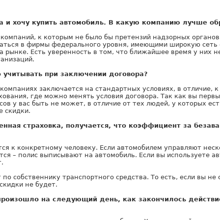
а и хочу купить автомобиль. В какую компанию лучше об
 компаний, к которым не было бы претензий надзорных органов
аться в фирмы федерального уровня, имеющими широкую сеть 
 рынке. Есть уверенность в том, что ближайшее время у них н
ганизаций.
о учитывать при заключении договора?
компаниях заключается на стандартных условиях, в отличие, к
ования, где можно менять условия договора. Так как вы первы
ов у вас быть не может, в отличие от тех людей, у которых ест
е скидки.
енная страховка, получается, что коэффициент за безава
ся к конкретному человеку. Если автомобилем управляют неско
тся – полис выписывают на автомобиль. Если вы используете ав
.
о собственнику транспортного средства. То есть, если вы не 
скидки не будет.
произошло на следующий день, как закончилось действие