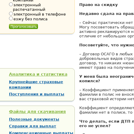
компании
Право на скидку
электронный
распечатанный
Недавно сдала на прав
электронный в телефоне
езжу без полиса
– Сейчас практически нет
Могу посоветовать обращ
активно рекламируются на
отличие от небольших ор
Посоветуйте, что нужн
– Договор ОСАГО в любых 
добровольных видов страх
договор, то никаких нюанс
имеют право на получени
Аналитика и статистика
У меня была неогранич
копился?
Крупнейшие страховые
компании
– Коэффициент применяет
Поступления и выплаты
фамилии в полис не внося
вас страховой истории нет
Коэффициент определяют п
Файлы для скачивания
фамилии нет в полисе, то 
Полезные документы
Что делать, если ДТП 
его не успел?
Справки для выплат
Компенсационные выплаты