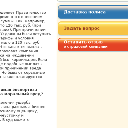
Доставка полиса
еделяет Правительство
временно с внесением
 суммы. Так, например,
о 120 тыс. руб. (при
Задать вопрос
вших). При причинении
САГО должны были вступить
тарифы и условия
Оставить отзыв
мало и 120 тыс. руб.
Что касается выплат,
о страховой компании
страховая компания
мся на иждивении
й был кормильцем. Если
аде подобные выплаты
ри причинении вреда
. Но бывают серьёзные
ти также планируются
симая экспертиза
за моральный вред?
деления ущерба
лица разные, а бизнес
висимому оценщику,
неустойку и
. В суд можете