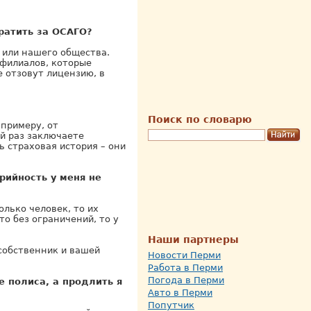
ратить за ОСАГО?
 или нашего общества.
филиалов, которые
е отзовут лицензию, в
Поиск по словарю
 примеру, от
й раз заключаете
ь страховая история – они
рийность у меня не
лько человек, то их
то без ограничений, то у
Наши партнеры
собственник и вашей
Новости Перми
Работа в Перми
Погода в Перми
 полиса, а продлить я
Авто в Перми
Попутчик