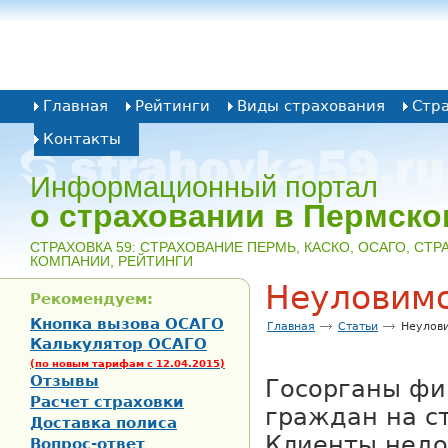
Главная
Рейтинги
Виды страхования
Стр
Контакты
Информационный портал
о страховании в Пермско
CТРАХОВКА 59: СТРАХОВАНИЕ ПЕРМЬ, КАСКО, ОСАГО, СТ
КОМПАНИИ, РЕЙТИНГИ
Неуловим
Рекомендуем:
Кнопка вызова ОСАГО
Главная
Статьи
Неулов
Калькулятор ОСАГО
(по новым тарифам с 12.04.2015)
Отзывы
Госорганы фи
Расчет страховки
граждан на с
Доставка полиса
Клиенты недо
Вопрос-ответ