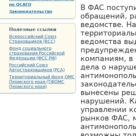
по ОСАГО
В ФАС поступ
Законодательство
обращений, ра
ведомстве. Н
Полезные ссылки
территориаль
Всероссийский Союз
ведомства вы
Страховщиков (ВСС)
Фонд социального
предупрежде
страхования Российской
компаниям, в
Федерации (ФСС РФ)
Российский Союз
дела о наруш
Автостраховщиков (РСА)
антимонополь
Территориальный фонд ОМС
Пермского края (ТФОМС
законодательс
Пермского края)
вынесены реш
нарушений. К
управлении к
рынков ФАС, 
антимонополь
возможны тол