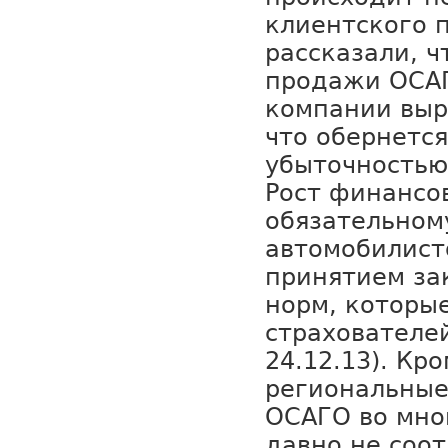
клиентского 
рассказали, ч
продажи ОСАГ
компании выр
что обернетс
убыточностью
Рост финансо
обязательном
автомобилист
принятием за
норм, которы
страхователей 
24.12.13). Кро
региональны
ОСАГО во мно
давно не соо