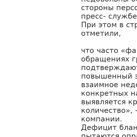
стороны персо
пресс- службе
При этом в с
отметили,
что часто «ф
обращениях г
подтверждают
повышенный 
взаимное нед
конкретных 
выявляется к
количество», 
компании.
Дефицит блан
пытаются опр