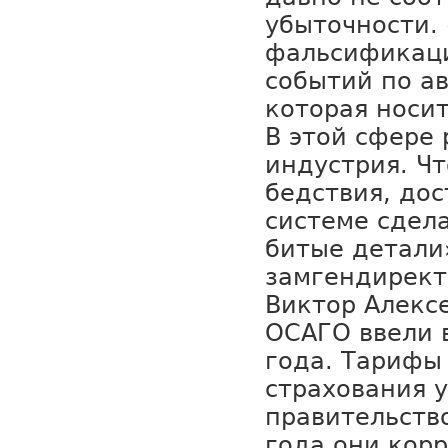
убыточности.
фальсификаци
событий по а
которая носит
В этой сфере 
индустрия. Ч
бедствия, дос
системе сдел
битые детали»
замгендирект
Виктор Алексе
ОСАГО ввели в
года. Тарифы
страхования 
правительств
года они кор