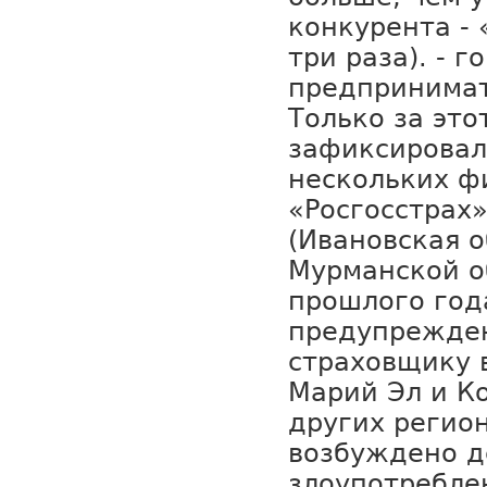
конкурента - 
три раза). - г
предпринимат
Только за это
зафиксировал
нескольких ф
«Росгосстрах»
(Ивановская о
Мурманской о
прошлого год
предупрежде
страховщику 
Марий Эл и Ко
других регион
возбуждено д
злоупотребл