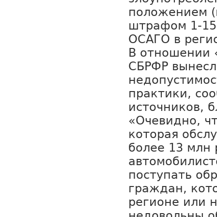
положением (
штрафом 1-15
ОСАГО в регио
В отношении 
СБРФР вынесл
недопустимос
практики, со
источников, б
«Очевидно, ч
которая обсл
более 13 млн
автомобилист
поступать об
граждан, кот
регионе или 
недовольны о