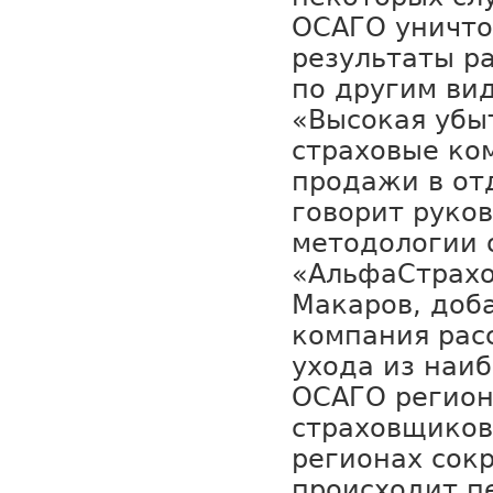
ОСАГО уничто
результаты р
по другим ви
«Высокая убы
страховые ко
продажи в от
говорит руко
методологии 
«АльфаСтрахо
Макаров, доба
компания рас
ухода из наи
ОСАГО регион
страховщиков
регионах сок
происходит п