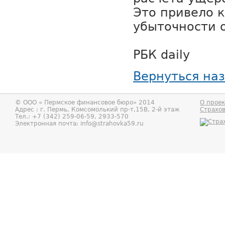
Это привело 
убыточности 
РБК daily
Вернуться на
© ООО «
Пермское финансовое бюро
» 2014
О проек
Адрес : г.
Пермь
,
Комсомолький пр-т,15В, 2-й этаж
Страхо
Тел.:
+7 (342) 259-06-59, 2933-570
Электронная почта:
info@strahovka59.ru