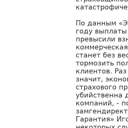
катастрофиче
По данным «Эк
году выплаты
превысили вз
коммерческая
станет без ве
тормозить по
клиентов. Раз
значит, экон
страхового пр
убийственна 
компаний, - п
замгендирект
Гарантия» Иго
некоторых сл