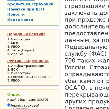
Кредитная страховка
страховщики 
Памятка при ДТП
заключать до
Новости
при продаже 
Карта сайта
дополнительн
предоставлен
Народный рейтинг
данным, за п
Ингосстрах
МСК
Федеральную
РЕСО
Zetta (Цюрих)
службу (ФАС)
Адонис
700 таких жал
Рейтинг надежности
АльфаСтрахование
России. Стра
ВСК
оправдывают
Ингосстрах
Ренессанс Страхование
убытками от 
РЕСО
ОСАГО, в нек
перекрывающ
Опрос
Какой у Вас полис ОСАГО?
других проду
бланк страховой
Согласно нор