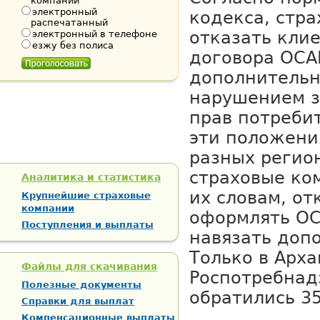
компании
электронный
кодекса, стр
распечатанный
отказать кли
электронный в телефоне
езжу без полиса
договора ОСА
дополнительн
нарушением з
прав потреби
эти положени
разных регио
страховые ко
Аналитика и статистика
их словам, о
Крупнейшие страховые
компании
оформлять ОС
Поступления и выплаты
навязать доп
Только в Арха
Файлы для скачивания
Роспотребнад
Полезные документы
обратились 35
Справки для выплат
Компенсационные выплаты