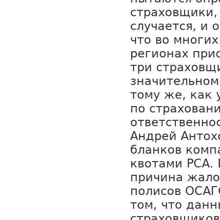
страховщики,
случается, и 
что во многи
регионах прис
три страховщ
значительном
тому же, как
по страхован
ответственно
Андрей Антох
бланков комп
квотами РСА. 
причина жало
полисов ОСАГ
том, что дан
страховщиков