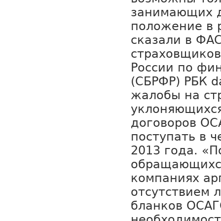
занимающих 
положение в р
сказали в ФАС
страховщиков
России по фи
(СБРФР) РБК d
жалобы на ст
уклоняющихся
договоров ОС
поступать в ч
2013 года. «П
обращающихся
компаниях ар
отсутствием 
бланков ОСАГ
необходимост