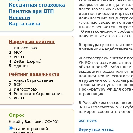
компании талона техосмо
Кредитная страховка
оформления и выдачи тало
постановлению сказано, 
Памятка при ДТП
диагностической карты, 
Новости
должностные лица страхо
«ложные сведения о приг
Карта сайта
«Также решается вопрос 
ТО незаконной», – сообщи
полученные автовладельц
Народный рейтинг
В прокуратуре сочли пре
Ингосстрах
признании недействитель
МСК
РЕСО
«Росгосстрах» считает во
Zetta (Цюрих)
УК РФ подразумевает под
Адонис
обязанностей. Работники 
выдавали предзаполненны
Рейтинг надежности
подписи технического эк
АльфаСтрахование
нарушения со стороны раб
ВСК
толковании пунктов новог
Ингосстрах
Прокуратуру РФ для орган
Ренессанс Страхование
страховщик.
РЕСО
В Российском союзе авто
ЗАО «Техосмотр» в 29 суб
намерен сообщить допол
Опрос
asn-news
Какой у Вас полис ОСАГО?
бланк страховой
Вернуться назад