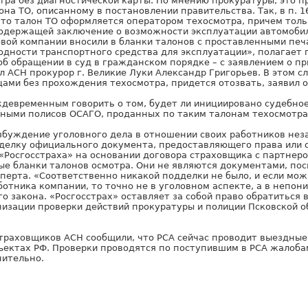
тра без диагностической карты. По мнению прокуратуры, это п
на ТО, описанному в постановлении правительства. Так, в п. 
что талон ТО оформляется оператором техосмотра, причем тол
содержащей заключение о возможности эксплуатации автомоби
вой компании вносили в бланки талонов с проставленными печ
одности транспортного средства для эксплуатации», полагает 
об обращении в суд в гражданском порядке – с заявлением о п
л АСН прокурор г. Великие Луки Александр Григорьев. В этом с
ами без прохождения техосмотра, придется отозвать, заявил о
ждевременным говорить о том, будет ли инициировано судебное
ными полисов ОСАГО, проданных по таким талонам техосмотра
збуждение уголовного дела в отношении своих работников неза
делку официального документа, предоставляющего права или
«Росгосстраха» на основании договора страховщика с партнеро
е бланки талонов осмотра. Они не являются документами, пос
сперта. «Соответственно никакой подделки не было, и если мо
отника компании, то точно не в уголовном аспекте, а в непон
о закона. «Росгосстрах» оставляет за собой право обратиться
изации проверки действий прокуратуры и полиции Псковской об
страховщиков АСН сообщили, что РСА сейчас проводит выездны
ъектах РФ. Проверки проводятся по поступившим в РСА жалобам
нительно.