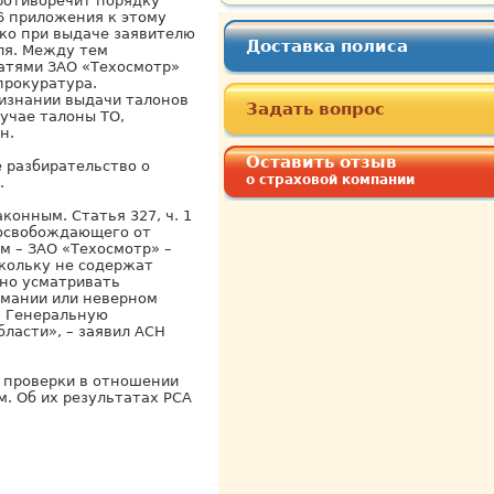
ротиворечит порядку
16 приложения к этому
ько при выдаче заявителю
Доставка полиса
ля. Между тем
атями ЗАО «Техосмотр»
прокуратура.
ризнании выдачи талонов
Задать вопрос
лучае талоны ТО,
н.
Оставить отзыв
 разбирательство о
о страховой компании
.
конным. Статья 327, ч. 1
 освобождающего от
м – ЗАО «Техосмотр» –
кольку не содержат
жно усматривать
имании или неверном
 в Генеральную
ласти», – заявил АСН
е проверки в отношении
. Об их результатах РСА