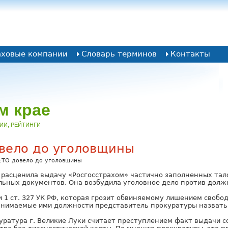
аховые компании
Словарь терминов
Контакты
м крае
НИИ, РЕЙТИНГИ
вело до уголовщины
ТО довело до уголовщины
 расценила выдачу «Росгосстрахом» частично заполненных тал
льных документов. Она возбудила уголовное дело против долж
 1 ст. 327 УК РФ, которая грозит обвиняемому лишением свобод
анимаемые ими должности представитель прокуратуры назвать 
куратура г. Великие Луки считает преступлением факт выдачи 