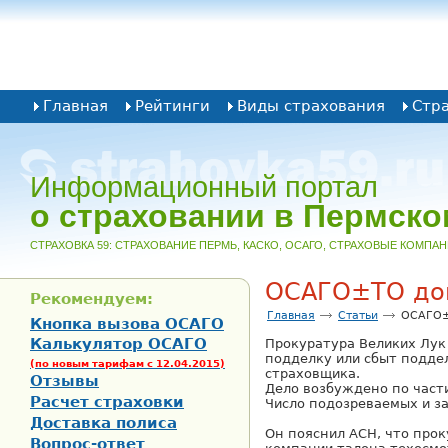
Главная
Рейтинги
Виды страхования
Стр
Информационный портал
о страховании в Пермско
CТРАХОВКА 59: СТРАХОВАНИЕ ПЕРМЬ, КАСКО, ОСАГО, СТРАХОВЫЕ КОМПА
ОСАГО±ТО до
Рекомендуем:
Главная
Статьи
ОСАГО±
Кнопка вызова ОСАГО
Калькулятор ОСАГО
Прокуратура Великих Лук
подделку или сбыт подде
(по новым тарифам с 12.04.2015)
страховщика.
Отзывы
Дело возбуждено по части
Расчет страховки
Число подозреваемых и з
Доставка полиса
Он пояснил АСН, что про
Вопрос-ответ