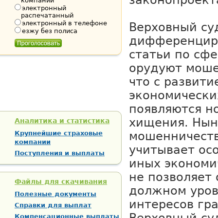
законопроект
компании
электронный
распечатанный
электронный в телефоне
Верховный су
езжу без полиса
дифференцир
статьи по сфе
орудуют моше
что с развити
экономически
появляются н
хищения. Нын
Аналитика и статистика
Крупнейшие страховые
мошенничеств
компании
учитывает ос
Поступления и выплаты
иных экономи
не позволяет 
Файлы для скачивания
должном уров
Полезные документы
интересов гр
Справки для выплат
Компенсационные выплаты