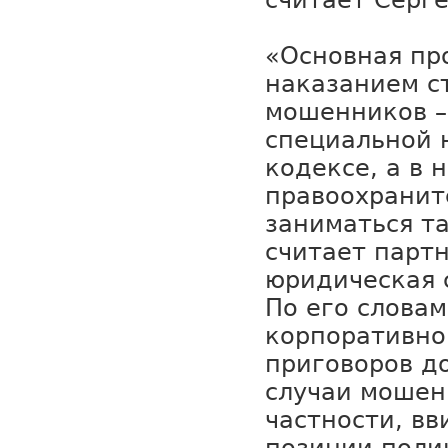
считает Серг
«Основная пр
наказанием с
мошенников – 
специальной 
кодексе, а в
правоохранит
заниматься та
считает парт
юридическая 
По его словам
корпоративно
приговоров д
случаи мошен
частности, вв