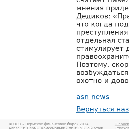
считает Паве
мнения приде
Дедиков: «Пр
что когда под
преступления
отдельная ста
стимулирует 
правоохранит
Поэтому, скор
возбуждаться 
охотно и дово
asn-news
Вернуться на
© ООО «
Пермское финансовое бюро
» 2014
О проек
Адрес : г.
Пермь
,
Комсомолький пр-т,15В, 2-й этаж
Страхо