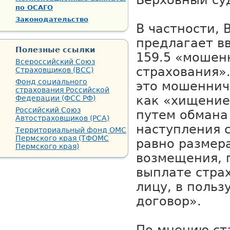
Верховный су
по ОСАГО
Законодательство
В частности, 
предлагает вв
Полезные ссылки
159.5 «мошен
Всероссийский Союз
страхования»
Страховщиков (ВСС)
Фонд социального
это мошеннич
страхования Российской
как «хищение
Федерации (ФСС РФ)
Российский Союз
путем обмана
Автостраховщиков (РСА)
наступления с
Территориальный фонд ОМС
Пермского края (ТФОМС
равно размер
Пермского края)
возмещения,
выплате стра
лицу, в польз
договор».