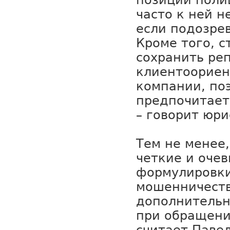
позиции поли
часто к ней 
если подозре
Кроме того, 
сохранить ре
клиентоориен
компании, по
предпочитает
– говорит юри
Тем не менее,
четкие и оче
формулировки
мошенничеств
дополнительн
при обращени