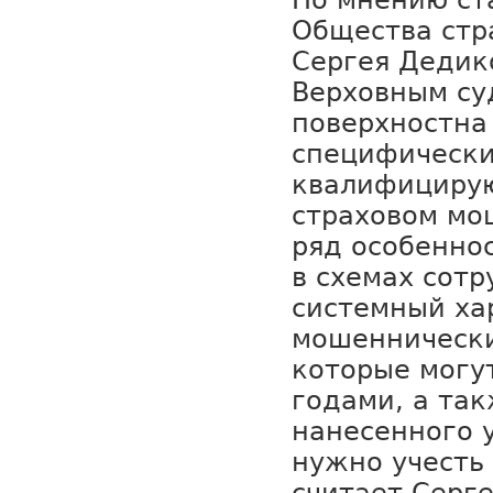
По мнению ст
Общества стр
Сергея Дедик
Верховным су
поверхностна
специфически
квалифицирую
страховом мо
ряд особеннос
в схемах сот
системный ха
мошеннически
которые могу
годами, а та
нанесенного у
нужно учесть 