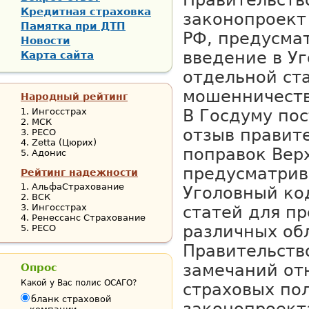
Правительств
Кредитная страховка
законопроект
Памятка при ДТП
РФ, предусм
Новости
введение в У
Карта сайта
отдельной ст
мошенничеств
Народный рейтинг
Ингосстрах
В Госдуму по
МСК
отзыв правит
РЕСО
Zetta (Цюрих)
поправок Вер
Адонис
предусматрив
Рейтинг надежности
АльфаСтрахование
Уголовный ко
ВСК
Ингосстрах
статей для п
Ренессанс Страхование
различных об
РЕСО
Правительств
замечаний от
Опрос
Какой у Вас полис ОСАГО?
страховых по
бланк страховой