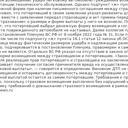
вое возмещение) ущерб легковому автомобилю гражданина воз
станции технического обслуживания. Однако подпункт «ж» пунк
ежной форме при наличии письменного соглашения между стр
новил, что потерпевший в своем заявлении указал реквизиты д
а вместе с заявлением передал страховщику и акт приема-пере
трахование» о размере и форме выплаты у него не возникло. П
т, что потерпевший выбрал денежную форму возмещения и согл
нте поврежденного автомобиля не настаивал. Далее коллегия 
становления Пленума ВС РФ от 8 ноября 2022 года № 31. Если
ом числе по подпункту «ж» пункта 16.1 статьи 12 закона об О
ница между фактическим размером ущерба и надлежащим разм
о, подчеркивается в постановлении Пленума, правомерен и сам
не является. Отдельно ВС РФ указал на отсутствие в законе 
форме возмещения между страховщиком и потерпевшим. «Закон
для реализации прав потерпевшего и страховщика на заключени
тривает получение согласия причинителя вреда на осуществлен
ховой выплаты», — говорится в определении. Виновник ДТП не
мещения и оспаривать договоренность между потерпевшим и 
ой выплатой остается за самим потерпевшим. Требования к п
, поскольку страховое возмещение выплачено без нарушений и
ику требований о довзыскании страхового возмещения в рамка
news.ru