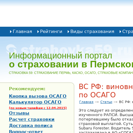
Главная
Рейтинги
Виды страхования
Стр
Информационный портал
о страховании в Пермско
CТРАХОВКА 59: СТРАХОВАНИЕ ПЕРМЬ, КАСКО, ОСАГО, СТРАХОВЫЕ КОМПА
ВС РФ: винов
Рекомендуем:
по ОСАГО
Кнопка вызова ОСАГО
Калькулятор ОСАГО
Главная
Статьи
ВС РФ: 
(по новым тарифам с 12.04.2015)
Это следует из определен
Отзывы
изученного РАПСИ. Высша
Расчет страховки
потерпевшему было отказ
страховой выплатой. Суть
Доставка полиса
Subaru Forester. Водител
Вопрос-ответ
застрахована в АО «СОГА