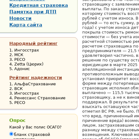
страховщику с заявление
Кредитная страховка
выплаты. По заказу стра
Памятка при ДТП
которому стоимость восст
Новости
рублей с учетом износа. 
рублей — то есть сумму, 
Карта сайта
года) с учетом износа де
покрыла стоимость ремон
стоимости — без учета из
расчетной стоимостью рем
Народный рейтинг
расчетом страховщика по
Ингосстрах
предпринимателя — 21,5 
МСК
удовлетворил частично, в
РЕСО
решение по существу ост
Zetta (Цюрих)
юрисдикции в марте 2025
Адонис
апелляционной инстанции
противоположным выводам
Рейтинг надежности
установил приоритет вос
форме между потерпевшим
АльфаСтрахование
страховщик исполнил обя
ВСК
выплачено — 115,5 тысячи
Ингосстрах
страховщику, а не к вино
Ренессанс Страхование
поддержал. В результате
РЕСО
взыскать оставшуюся част
отметил ВС РФ, не было.
что вред, причиненный и
Опрос
причинение вреда) возме
лицом, застраховавшим с
Какой у Вас полис ОСАГО?
разницу между страховым
бланк страховой
возмещения. Ключевой мо