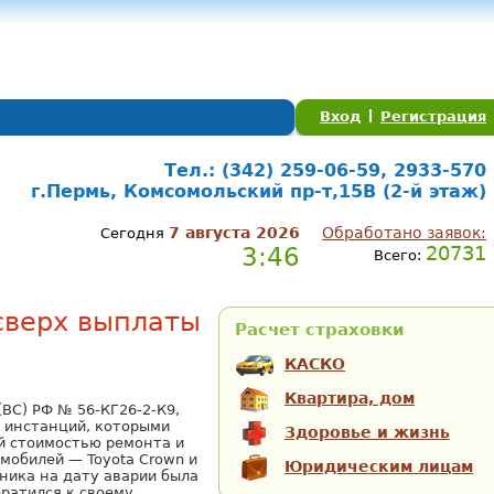
Вход
Регистрация
Тел.: (342) 259-06-59, 2933-570
г.Пермь, Комсомольский пр-т,15В (2-й этаж)
7 августа 2026
Обработано заявок:
Сегодня
3:46
20731
Всего:
сверх выплаты
Расчет страховки
КАСКО
Квартира, дом
ВС) РФ № 56-КГ26-2-К9,
 инстанций, которыми
Здоровье и жизнь
й стоимостью ремонта и
мобилей — Toyota Crown и
Юридическим лицам
вника на дату аварии была
ратился к своему