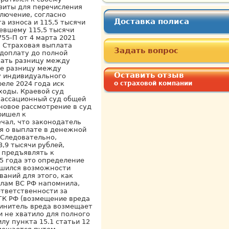
зиты для перечисления
лючение, согласно
Доставка полиса
а износа и 115,5 тысячи
певшему 115,5 тысячи
55-П от 4 марта 2021
. Страховая выплата
Задать вопрос
 доплату до полной
скать разницу между
же разницу между
Оставить отзыв
у индивидуального
еле 2024 года иск
о страховой компании
ходы. Краевой суд
кассационный суд общей
новое рассмотрение в суд
ришел к
чал, что законодатель
я о выплате в денежной
 Следовательно,
,9 тысячи рублей,
о предъявлять к
5 года это определение
ишился возможности
аний для этого, как
елам ВС РФ напомнила,
ответственности за
ГК РФ (возмещение вреда
чинитель вреда возмещает
 не хватило для полного
у пункта 15.1 статьи 12