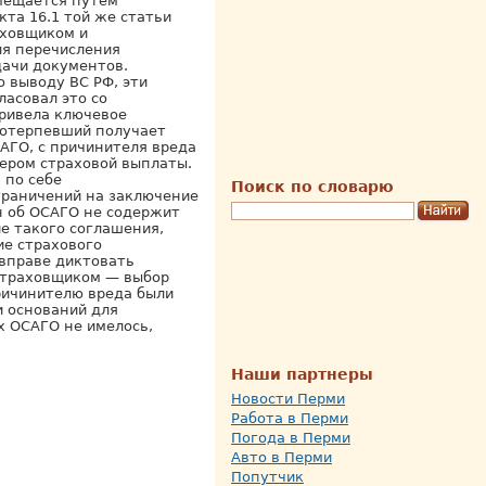
мещается путем
та 16.1 той же статьи
аховщиком и
ля перечисления
дачи документов.
о выводу ВС РФ, эти
асовал это со
привела ключевое
 потерпевший получает
САГО, с причинителя вреда
ером страховой выплаты.
 по себе
Поиск по словарю
ограничений на заключение
 об ОСАГО не содержит
е такого соглашения,
ие страхового
 вправе диктовать
страховщиком — выбор
ричинителю вреда были
 оснований для
х ОСАГО не имелось,
Наши партнеры
Новости Перми
Работа в Перми
Погода в Перми
Авто в Перми
Попутчик