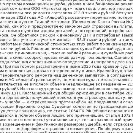
м о прямом возмещении ущерба, указав в нем банковские рекви
ховой компании ООО «Автоэксперт» подготовило экспертное зак
ановительного ремонта составила 213,9 тысячи рублей без учет
В январе 2023 года АО «АльфаСтрахование» перечислило потер
рассчитанную по Единой методике (Положение Банка России № 7
талей, как это и предусмотрено законом для страховой выплаты
та только с учетом износа деталей, а потерпевший потребовал
носа. Он обратился с иском к виновнику ДТП и потребовал взы
онта без учета и с учетом износа — 98,3 тысячи рублей, а так
 работам и фактической стоимостью этих работ по заказ-наряд
тысячи рублей. Решения нижестоящих судов Районный суд в апр
зыскав с виновника 98,3 тысячи рублей разницы и судебные рас
авил в силе, скорректировав лишь размер госпошлины. Однако 
 года отменил апелляционное определение и направил дело на 
. При повторном рассмотрении в июне 2025 года краевой суд п
 и полностью отказал потерпевшему в иске. Краевой суд отме
становительного ремонта над денежной выплатой, а соглашени
 и АО «АльфаСтрахование», по мнению суда, не заключалось.
зательства не в полном объеме (надлежащее возмещение — 213
 рублей). Из этого суд сделал вывод, что требования следовал
внику ДТП. Кассационный суд общей юрисдикции в сентябре 202
 потерпевший, получивший положенную страховую выплату, л
ь ущерба — к страховщику претензий он не предъявлял и основ
 Позиция Верховного суда Судебная коллегия по гражданским д
муществу гражданина, по статье 1064 ГК РФ (общие основания 
щается в полном объеме лицом, его причинившим. Статья 1072 
вою ответственность) устанавливает, что застрахованный при
 возмещением и фактическим размером ущерба, если страховки
мент — выбор формы страхового возмещения. По общему правил