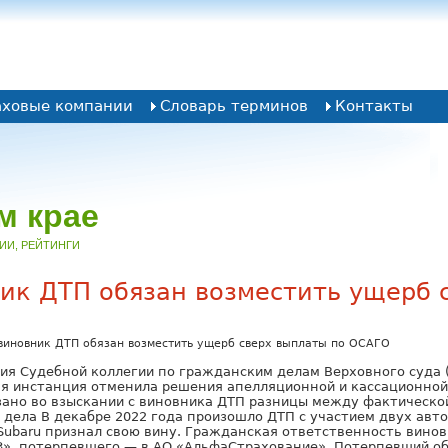
аховые компании
Словарь терминов
Контакты
м крае
НИИ, РЕЙТИНГИ
ник ДТП обязан возместить ущерб 
виновник ДТП обязан возместить ущерб сверх выплаты по ОСАГО
ия Судебной коллегии по гражданским делам Верховного суда (
я инстанция отменила решения апелляционной и кассационной
ано во взыскании с виновника ДТП разницы между фактическо
 дела В декабре 2022 года произошло ДТП с участием двух авто
ь Subaru признал свою вину. Гражданская ответственность вино
З», потерпевшего — в АО «АльфаСтрахование». Потерпевший об