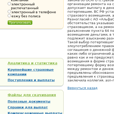
компании
закона об ОСАГО (страхо
организации ремонта на 
электронный
допускает выплату в ден
распечатанный
потерпевшим. ВС РФ уста
электронный в телефоне
страхового возмещения, 
езжу без полиса
Разногласий с АО «АльфаС
обстоятельства указываю
страховщиком, а на ремо
разъяснение пункта 64 по
возмещение деньгами, в т
подлежит взысканию раз
Такой выбор потерпевшег
злоупотреблением правом 
соглашения о денежной 
каких-либо ограничений 
равно как и не предусма
возмещения в форме стра
Аналитика и статистика
потерпевшему форму воз
между ремонтом и денежн
Крупнейшие страховые
предъявлены обоснованно
компании
предъявления к страховщ
Поступления и выплаты
заключила коллегия. asn-
Вернуться назад
Файлы для скачивания
Полезные документы
Справки для выплат
Компенсационные выплаты