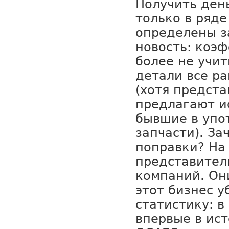
Получить ден
только в ряде
определены з
новость: коэ
более не учит
детали все ра
(хотя предст
предлагают и
бывшие в упо
запчасти). За
поправки? На
представител
компаний. Он
этот бизнес у
статистику: в
впервые в ис