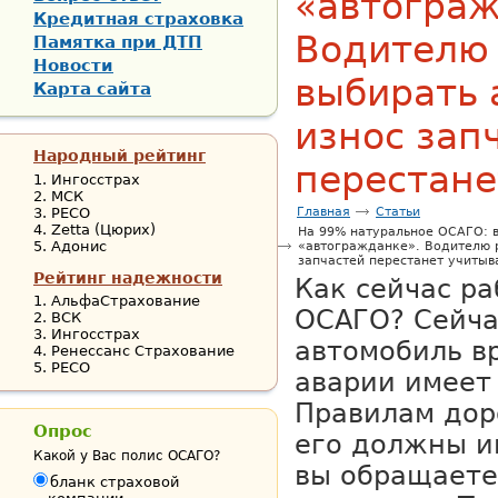
«автограж
Кредитная страховка
Водителю
Памятка при ДТП
Новости
выбирать 
Карта сайта
износ зап
Народный рейтинг
перестане
Ингосстрах
МСК
РЕСО
Главная
Статьи
Zetta (Цюрих)
На 99% натуральное ОСАГО: в
Адонис
«автогражданке». Водителю р
запчастей перестанет учитыв
Рейтинг надежности
Как сейчас ра
АльфаСтрахование
ОСАГО? Сейча
ВСК
Ингосстрах
автомобиль в
Ренессанс Страхование
РЕСО
аварии имеет
Правилам до
Опрос
его должны и
Какой у Вас полис ОСАГО?
вы обращаете
бланк страховой