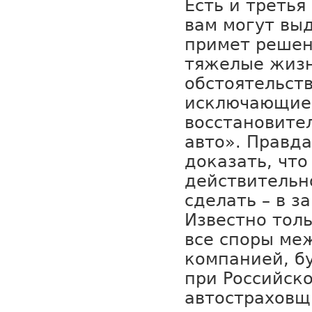
Есть и третья
вам могут выд
примет решени
тяжелые жиз
обстоятельст
исключающие
восстановите
авто». Правда
доказать, чт
действительн
сделать – в з
Известно толь
все споры ме
компанией, б
при Российск
автостраховщи