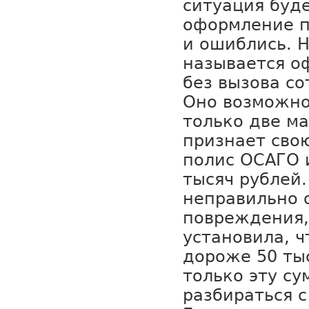
ситуация буд
оформление п
и ошиблись. 
называется о
без вызова с
Оно возможно
только две м
признает свою
полис ОСАГО 
тысяч рублей.
неправильно 
повреждения,
установила, ч
дороже 50 тыс
только эту су
разбираться с