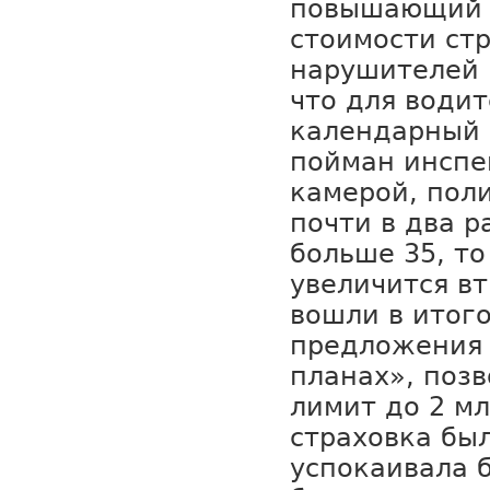
повышающий 
стоимости ст
нарушителей 
что для водит
календарный 
пойман инспе
камерой, пол
почти в два р
больше 35, т
увеличится вт
вошли в итог
предложения
планах», поз
лимит до 2 мл
страховка бы
успокаивала б