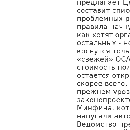
предлагает Ц
составит спи
проблемных р
правила начну
как хотят орг
остальных - 
коснутся тол
«свежей» ОСА
стоимость по
остается откр
скорее всего,
прежнем уров
законопроект
Минфина, кот
напугали авт
Ведомство пр