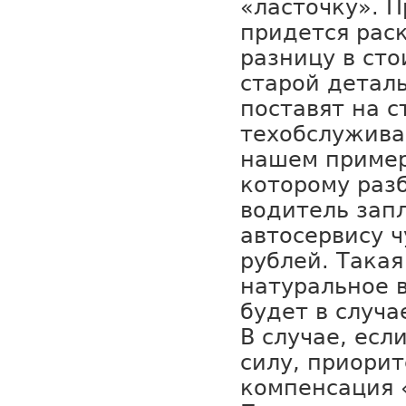
«ласточку». П
придется рас
разницу в ст
старой детал
поставят на 
техобслуживан
нашем пример
которому раз
водитель зап
автосервису ч
рублей. Такая
натуральное 
будет в случа
В случае, есл
силу, приори
компенсация 