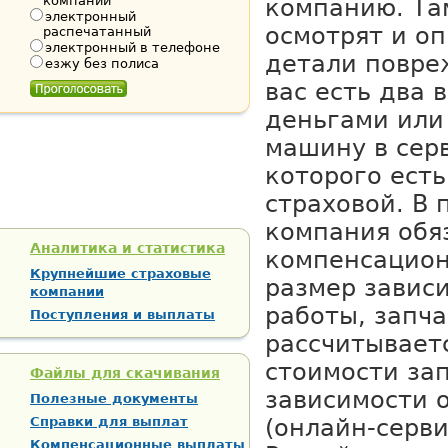
компании
компанию. Та
электронный
осмотрят и оп
распечатанный
электронный в телефоне
детали повре
езжу без полиса
вас есть два 
деньгами или
машину в серв
которого есть
страховой. В 
компания обя
Аналитика и статистика
компенсацион
Крупнейшие страховые
размер зависи
компании
работы, запча
Поступления и выплаты
рассчитывает
стоимости зап
Файлы для скачивания
зависимости 
Полезные документы
Справки для выплат
(онлайн-серви
Компенсационные выплаты