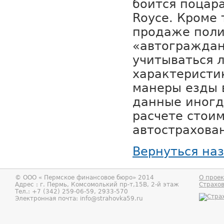
боится поцара
Royce. Кроме 
продаже поли
«автограждан
учитываться 
характеристи
манеры езды 
данные иногд
расчете стои
автострахова
Вернуться на
© ООО «
Пермское финансовое бюро
» 2014
О проек
Адрес : г.
Пермь
,
Комсомолький пр-т,15В, 2-й этаж
Страхо
Тел.:
+7 (342) 259-06-59, 2933-570
Электронная почта:
info@strahovka59.ru