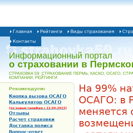
Главная
Рейтинги
Виды страхования
Стр
Контакты
Информационный портал
о страховании в Пермско
CТРАХОВКА 59: СТРАХОВАНИЕ ПЕРМЬ, КАСКО, ОСАГО, СТ
КОМПАНИИ, РЕЙТИНГИ
На 99% на
Рекомендуем:
Кнопка вызова ОСАГО
ОСАГО: в 
Калькулятор ОСАГО
меняется 
(по новым тарифам с 12.04.2015)
Отзывы
Расчет страховки
возмещен
Доставка полиса
Вопрос-ответ