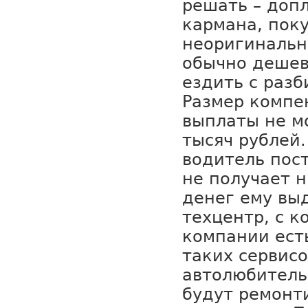
решать – допл
кармана, пок
неоригинальн
обычно дешев
ездить с раз
Размер компе
выплаты не м
тысяч рублей.
водитель по
не получает н
денег ему вы
техцентр, с к
компании ест
таких сервисо
автолюбитель
будут ремонт