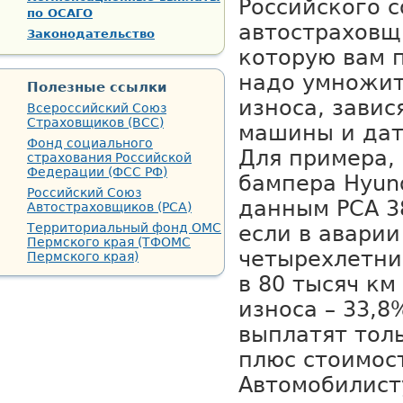
Российского 
по ОСАГО
автостраховщ
Законодательство
которую вам 
надо умножит
Полезные ссылки
износа, завис
Всероссийский Союз
Страховщиков (ВСС)
машины и дат
Фонд социального
Для примера,
страхования Российской
Федерации (ФСС РФ)
бампера Hyund
Российский Союз
данным РСА 3
Автостраховщиков (РСА)
Территориальный фонд ОМС
если в аварии
Пермского края (ТФОМС
четырехлетний
Пермского края)
в 80 тысяч к
износа – 33,8
выплатят толь
плюс стоимост
Автомобилист