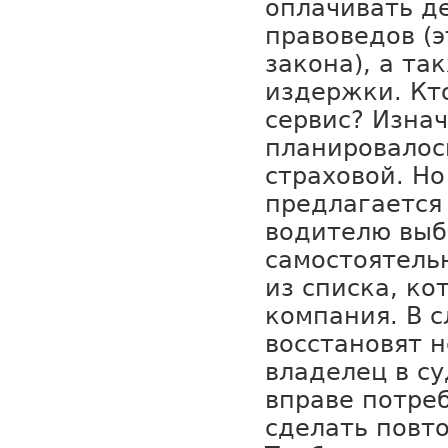
оплачивать д
правоведов (
закона), а та
издержки. Кт
сервис? Изна
планировалос
страховой. Но
предлагается
водителю выб
самостоятельн
из списка, ко
компания. В с
восстановят н
владелец в с
вправе потреб
сделать повт