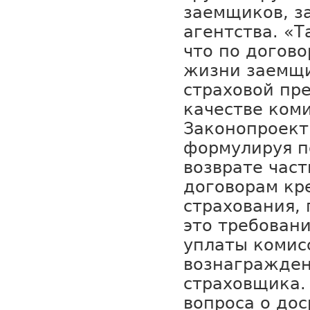
заемщиков, з
агентства. «Т
что по догов
жизни заемщи
страховой пр
качестве ком
Законопроект
формулируя п
возврате час
договорам кр
страхования, 
это требовани
уплаты комис
вознагражден
страховщика.
вопроса о до