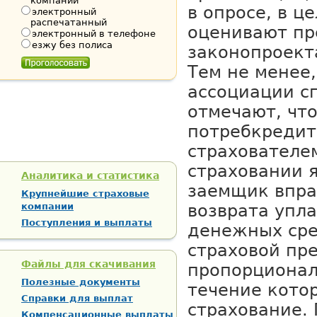
компании
в опросе, в 
электронный
распечатанный
оценивают п
электронный в телефоне
езжу без полиса
законопроект
Тем не менее
ассоциации с
отмечают, что
потребкредит
страхователе
страховании я
Аналитика и статистика
заемщик впра
Крупнейшие страховые
компании
возврата упл
Поступления и выплаты
денежных сре
страховой пр
Файлы для скачивания
пропорционал
Полезные документы
течение кото
Справки для выплат
страхование. 
Компенсационные выплаты