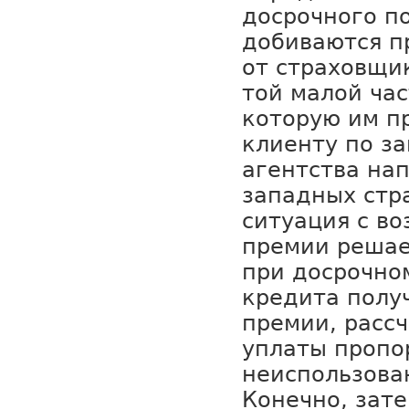
досрочного п
добиваются п
от страховщи
той малой час
которую им п
клиенту по з
агентства нап
западных стр
ситуация с во
премии решае
при досрочно
кредита получ
премии, расс
уплаты пропо
неиспользова
Конечно, зате