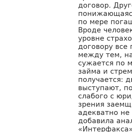
договор. Друг
понижающаяся
по мере пога
Вроде челове
уровне страх
договору все 
между тем, н
сужается по 
займа и стрем
получается: 
выступают, по
слабого с юр
зрения заемщ
адекватно не
добавила ана
«Интерфакса»