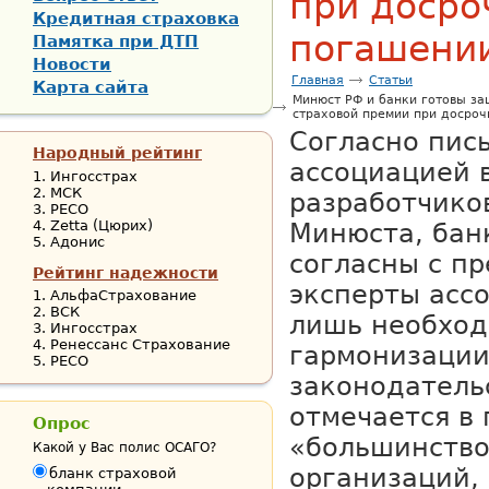
при досро
Кредитная страховка
погашени
Памятка при ДТП
Новости
Главная
Статьи
Карта сайта
Минюст РФ и банки готовы за
страховой премии при досро
Согласно пис
Народный рейтинг
ассоциацией 
Ингосстрах
МСК
разработчико
РЕСО
Zetta (Цюрих)
Минюста, бан
Адонис
согласны с п
Рейтинг надежности
эксперты асс
АльфаСтрахование
ВСК
лишь необход
Ингосстрах
Ренессанс Страхование
гармонизации
РЕСО
законодательс
отмечается в 
Опрос
«большинство
Какой у Вас полис ОСАГО?
организаций,
бланк страховой