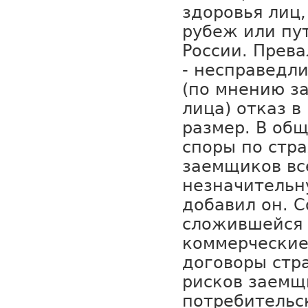
здоровья лиц
рубеж или пу
России. Прев
- несправедл
(по мнению з
лица) отказ в
размер. В об
споры по стр
заемщиков вс
незначительн
добавил он. С
сложившейся 
коммерческие
договоры стр
рисков заемщ
потребительс