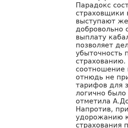
Парадокс сост
страховщики 
выступают же
добровольно 
выплату каба
позволяет де
убыточность 
страхованию.
соотношение 
отнюдь не пр
тарифов для 
логично было
отметила А.Д
Напротив, пр
удорожанию 
страхования 