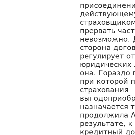
присоединени
действующему
страховщиком
прервать час
невозможно. 
сторона дого
регулирует о
юридических 
она. Гораздо 
при которой 
страхования
выгодоприоб
назначается т
продолжила А
результате, к
кредитный до