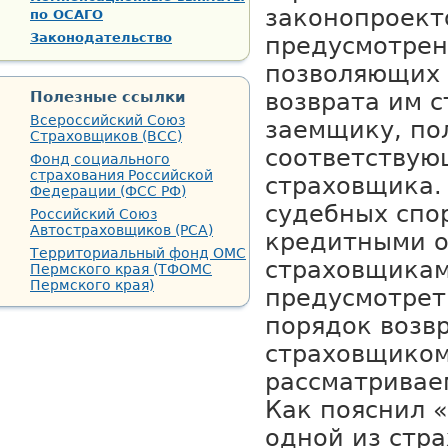
законопроект
по ОСАГО
Законодательство
предусмотрен
позволяющих 
Полезные ссылки
возврата им 
Всероссийский Союз
заемщику, по
Страховщиков (ВСС)
соответствую
Фонд социального
страхования Российской
страховщика.
Федерации (ФСС РФ)
судебных спо
Российский Союз
Автостраховщиков (РСА)
кредитными о
Территориальный фонд ОМС
страховщикам
Пермского края (ТФОМС
Пермского края)
предусмотрет
порядок возв
страховщиком
рассматривае
Как пояснил 
одной из стр