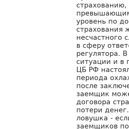
страхованию, 
превышающим
уровень по д
страхования 
несчастного с
в сферу отве
регулятора. 
ситуации и в
ЦБ РФ настоя
периода охла
после заключ
заемщик може
договора стр
потери денег.
ловушка - есл
заемщиков по