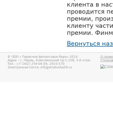
клиента в на
проводится п
премии, прои
клиенту част
премии. Финм
Вернуться на
© ООО «
Пермское финансовое бюро
» 2014
О проек
Адрес : г.
Пермь
,
Комсомолький пр-т,15В, 2-й этаж
Страхо
Тел.:
+7 (342) 259-06-59, 2933-570
Электронная почта:
info@strahovka59.ru