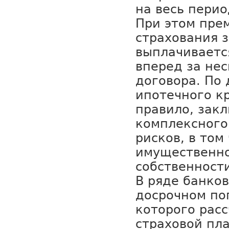
на весь перио
При этом пре
страхования 
выплачиваетс
вперед за нес
договора. По
ипотечного к
правило, зак
комплексного
рисков, в том
имущественно
собственност
В ряде банко
досрочном по
которого рас
страховой пл