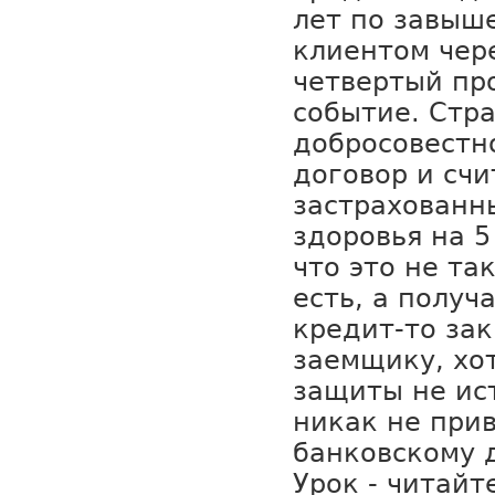
лет по завыш
клиентом чере
четвертый пр
событие. Стр
добросовестн
договор и счи
застрахованн
здоровья на 5
что это не та
есть, а получ
кредит-то зак
заемщику, хо
защиты не ист
никак не прив
банковскому 
Урок - читайт