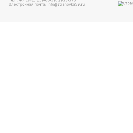
Тел.:
+7 (342) 259-06-59, 2933-570
Электронная почта:
info@strahovka59.ru