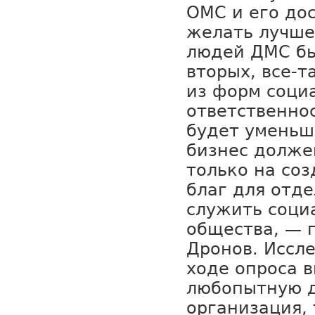
ОМС и его до
желать лучше
людей ДМС бы
вторых, все-т
из форм соци
ответственнос
будет уменьша
бизнес долже
только на со
благ для отде
служить соци
общества, — 
Дронов. Иссл
ходе опроса 
любопытную д
организация,