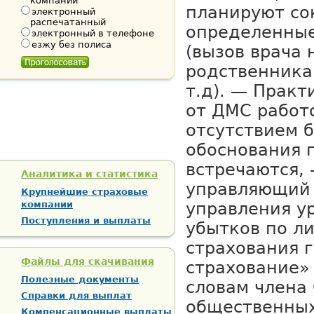
компании
планируют со
электронный
распечатанный
определенные
электронный в телефоне
езжу без полиса
(вызов врача 
родственника
т.д). — Практ
от ДМС работ
отсутствием 
обоснования 
встречаются,
Аналитика и статистика
управляющий
Крупнейшие страховые
компании
управления у
Поступления и выплаты
убытков по л
страхования 
Файлы для скачивания
страхование»
Полезные документы
словам члена
Справки для выплат
общественных
Компенсационные выплаты