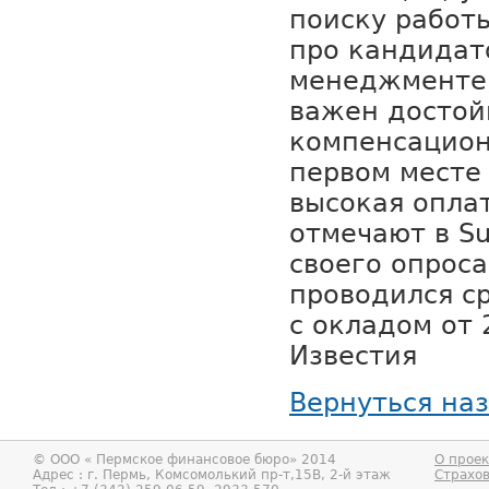
поиску работы
про кандидато
менеджменте,
важен досто
компенсацион
первом месте
высокая оплат
отмечают в Su
своего опроса
проводился с
с окладом от 
Известия
Вернуться на
© ООО «
Пермское финансовое бюро
» 2014
О проек
Адрес : г.
Пермь
,
Комсомолький пр-т,15В, 2-й этаж
Страхо