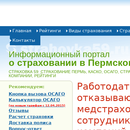
Главная
Рейтинги
Виды страхования
Стр
Контакты
Информационный портал
о страховании в Пермско
CТРАХОВКА 59: СТРАХОВАНИЕ ПЕРМЬ, КАСКО, ОСАГО, СТ
КОМПАНИИ, РЕЙТИНГИ
Работодат
Рекомендуем:
Кнопка вызова ОСАГО
отказываю
Калькулятор ОСАГО
медстрах
(по новым тарифам с 12.04.2015)
Отзывы
Расчет страховки
сотрудник
Доставка полиса
Вопрос-ответ