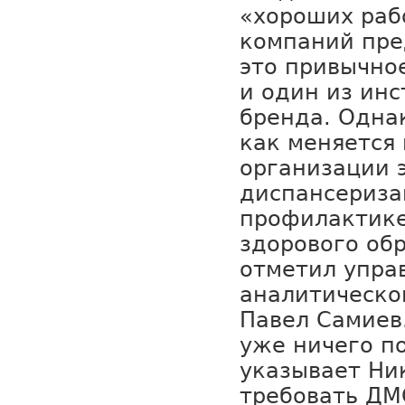
«хороших раб
компаний пр
это привычно
и один из инс
бренда. Одна
как меняется
организации э
диспансериза
профилактик
здорового об
отметил упра
аналитическо
Павел Самиев.
уже ничего по
указывает Ни
требовать ДМ