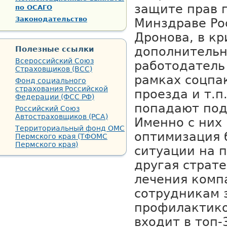
защите прав 
по ОСАГО
Законодательство
Минздраве Ро
Дронова, в к
Полезные ссылки
дополнительн
Всероссийский Союз
работодатель
Страховщиков (ВСС)
рамках соцпа
Фонд социального
страхования Российской
проезда и т.п
Федерации (ФСС РФ)
попадают под
Российский Союз
Автостраховщиков (РСА)
Именно с них
Территориальный фонд ОМС
оптимизация 
Пермского края (ТФОМС
Пермского края)
ситуации на 
другая страт
лечения комп
сотрудникам 
профилактико
входит в топ-