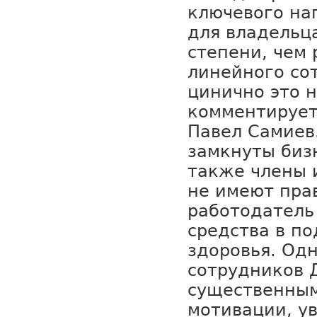
ключевого на
для владельц
степени, чем
линейного со
цинично это н
комментирует
Павел Самиев.
замкнуты биз
также члены 
не имеют прав
работодатель
средства в п
здоровья. Од
сотрудников 
существенны
мотивации, ув