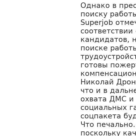
Однако в прес
поиску работ
Superjob отме
соответствии 
кандидатов, 
поиске работ
трудоустройс
готовы пожер
компенсацион
Николай Дрон
что и в даль
охвата ДМС и
социальных г
соцпакета бу
Что печально.
поскольку кач