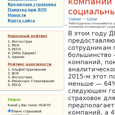
компаний
Кредитная страховка
социальн
Памятка при ДТП
Новости
Главная
Статьи
Карта сайта
Работодатели отказываются о
компаний оптимизируют соци
В этом году 
Народный рейтинг
предоставляю
Ингосстрах
МСК
сотрудникам
РЕСО
Zetta (Цюрих)
большинство 
Адонис
компаний, по
Рейтинг надежности
аналитическо
АльфаСтрахование
ВСК
2015-м этот п
Ингосстрах
Ренессанс Страхование
меньше — 64%
РЕСО
следующем го
страховок дл
Опрос
предполагает
Какой у Вас полис ОСАГО?
компаний, а 
бланк страховой