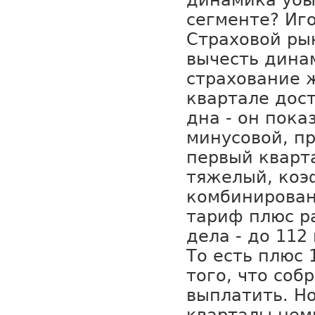
динамика убы
сегменте? Иг
Страховой рын
вычесть дина
страхование 
квартале дос
дна - он пока
минусовой, п
первый кварт
тяжелый, ко
комбинирован
тариф плюс р
дела - до 112
То есть плюс 
того, что соб
выплатить. Но