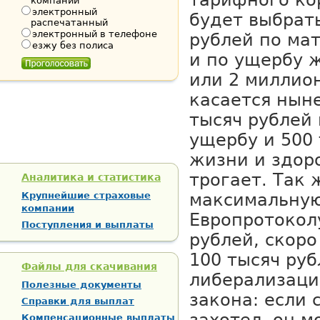
тарифного ко
компании
электронный
будет выбрат
распечатанный
электронный в телефоне
рублей по ма
езжу без полиса
и по ущербу 
или 2 миллион
касается нын
тысяч рублей
ущербу и 500 
жизни и здоро
трогает. Так 
Аналитика и статистика
Крупнейшие страховые
максимальную
компании
Европротоколу
Поступления и выплаты
рублей, скоро
100 тысяч руб
Файлы для скачивания
либерализации
Полезные документы
закона: если 
Справки для выплат
Компенсационные выплаты