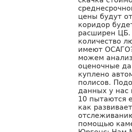
скачка стоимо
среднесрочно
цены будут о
коридор буде
расширен ЦБ.
количество л
имеют ОСАГО?
можем анализ
оценочные да
куплено авто
полисов. Подо
данных у нас 
10 пытаются 
как развивает
отслеживанию
помощью кам