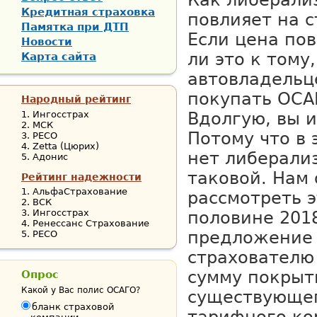
Как либерали
Кредитная страховка
повлияет на 
Памятка при ДТП
Если цена пов
Новости
ли это к тому,
Карта сайта
автовладельц
покупать ОСА
Народный рейтинг
Ингосстрах
Вдолгую, вы и
МСК
Потому что в
РЕСО
Zetta (Цюрих)
нет либерали
Адонис
таковой. Нам
Рейтинг надежности
АльфаСтрахование
рассмотреть э
ВСК
Ингосстрах
половине 2018
Ренессанс Страхование
предложение 
РЕСО
страхователю
сумму покрыт
Опрос
Какой у Вас полис ОСАГО?
существующе
бланк страховой