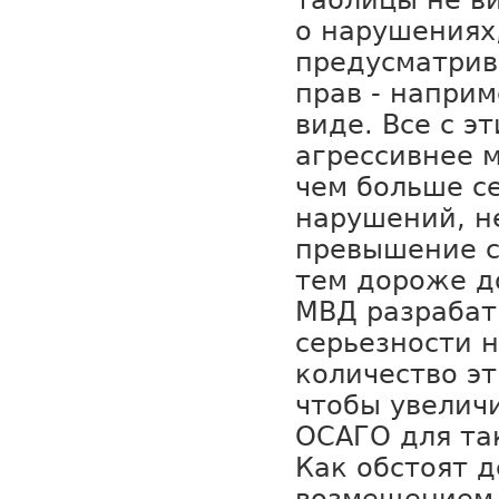
таблицы не ви
о нарушениях
предусматри
прав - наприм
виде. Все с э
агрессивнее 
чем больше с
нарушений, н
превышение ск
тем дороже д
МВД разрабат
серьезности 
количество эт
чтобы увелич
ОСАГО для та
Как обстоят 