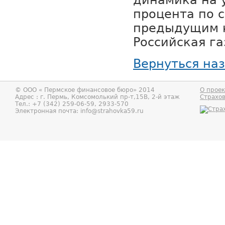
динамика на 
процента по 
предыдущим 
Российская га
Вернуться на
© ООО «
Пермское финансовое бюро
» 2014
О проек
Адрес : г.
Пермь
,
Комсомолький пр-т,15В, 2-й этаж
Страхо
Тел.:
+7 (342) 259-06-59, 2933-570
Электронная почта:
info@strahovka59.ru