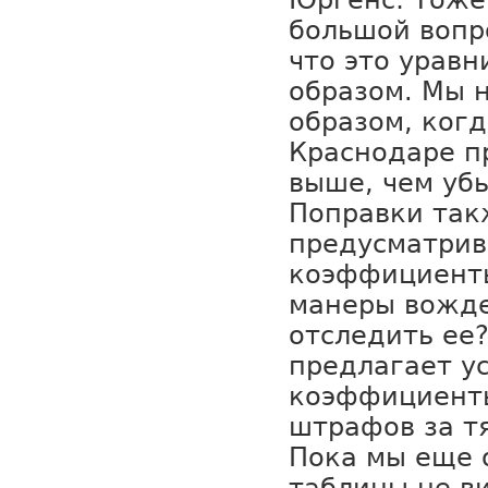
Юргенс: Тоже
большой вопр
что это уравн
образом. Мы 
образом, когд
Краснодаре п
выше, чем убы
Поправки так
предусматри
коэффициенты
манеры вожде
отследить ее
предлагает у
коэффициенты
штрафов за т
Пока мы еще 