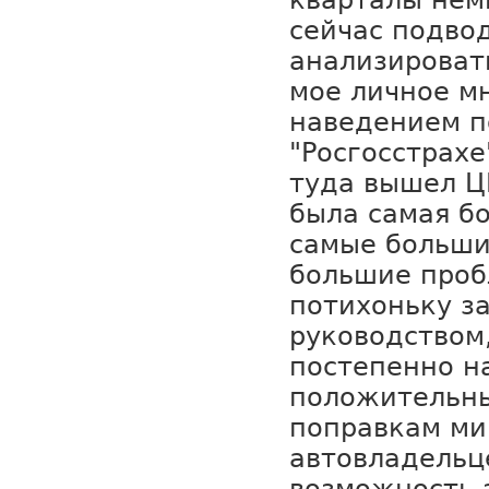
кварталы нем
сейчас подво
анализировать
мое личное мн
наведением п
"Росгосстрахе
туда вышел ЦБ
была самая б
самые больши
большие проб
потихоньку з
руководством
постепенно н
положительны
поправкам ми
автовладельц