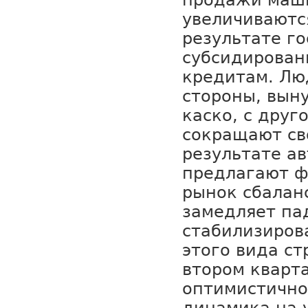
продажи маш
увеличиваются
результате г
субсидирован
кредитам. Лю
стороны, вын
каско, с друг
сокращают св
результате а
предлагают ф
рынок сбалан
замедляет па
стабилизиров
этого вида ст
втором кварт
оптимистично