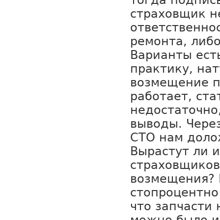
тогда подписы
страховщик н
ответственнос
ремонта, либо
Варианты ест
практику, на
возмещение п
работает, ста
недостаточно
выводы. Через
СТО нам долож
Вырастут ли 
страховщиков
возмещения? 
стопроцентно
что запчасти 