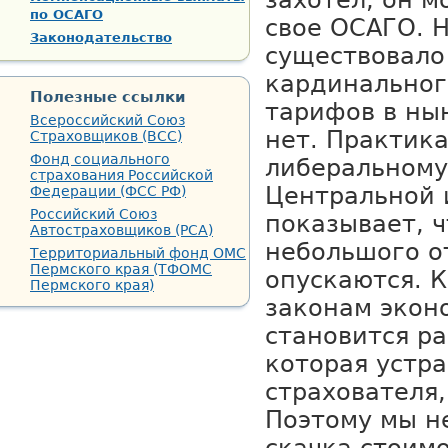
захотел, он 
по ОСАГО
свое ОСАГО. 
Законодательство
существовало
кардинальног
Полезные ссылки
тарифов в ны
Всероссийский Союз
нет. Практика
Страховщиков (ВСС)
Фонд социального
либеральному
страхования Российской
Центральной 
Федерации (ФСС РФ)
Российский Союз
показывает, ч
Автостраховщиков (РСА)
небольшого о
Территориальный фонд ОМС
Пермского края (ТФОМС
опускаются. К
Пермского края)
законам экон
становится ра
которая устра
страхователя,
Поэтому мы н