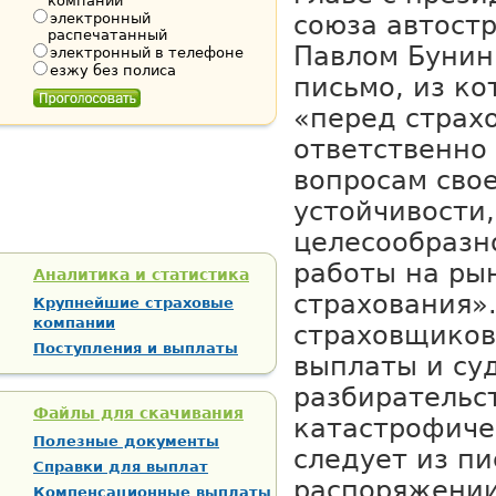
компании
электронный
союза автост
распечатанный
Павлом Бунин
электронный в телефоне
езжу без полиса
письмо, из ко
«перед страх
ответственно
вопросам сво
устойчивости,
целесообразн
работы на ры
Аналитика и статистика
страхования»
Крупнейшие страховые
компании
страховщиков
Поступления и выплаты
выплаты и су
разбирательс
Файлы для скачивания
катастрофич
Полезные документы
следует из п
Справки для выплат
распоряжении
Компенсационные выплаты