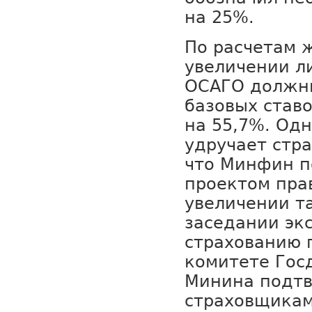
на 25%.
По расчетам ж
увеличении л
ОСАГО должны
базовых став
на 55,7%. Одн
удручает стр
что Минфин п
проектом пра
увеличении т
заседании эк
страхованию 
комитете Гос
Минина подт
страховщикам