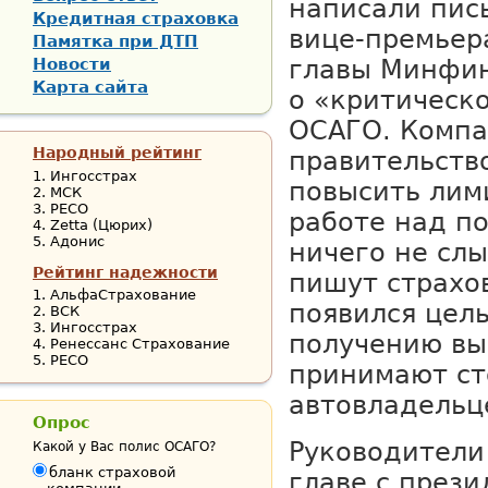
написали пис
Кредитная страховка
вице-премьер
Памятка при ДТП
Новости
главы Минфин
Карта сайта
о «критическ
ОСАГО. Компа
Народный рейтинг
правительств
Ингосстрах
повысить лим
МСК
РЕСО
работе над п
Zetta (Цюрих)
Адонис
ничего не слы
Рейтинг надежности
пишут страхо
АльфаСтрахование
появился цел
ВСК
Ингосстрах
получению вы
Ренессанс Страхование
РЕСО
принимают ст
автовладельц
Опрос
Руководители
Какой у Вас полис ОСАГО?
бланк страховой
главе с през