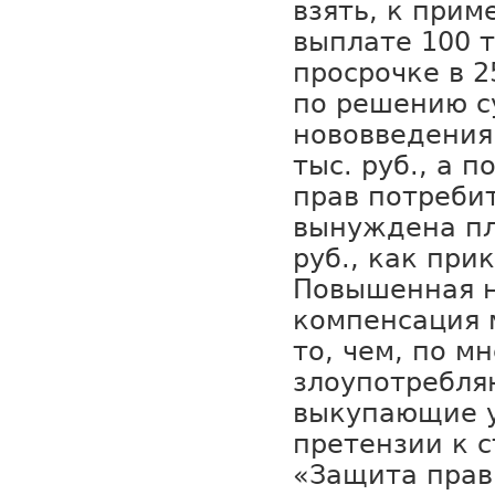
взять, к прим
выплате 100 т
просрочке в 2
по решению с
нововведения
тыс. руб., а 
прав потреби
вынуждена пл
руб., как пр
Повышенная н
компенсация 
то, чем, по м
злоупотребля
выкупающие у
претензии к 
«Защита прав