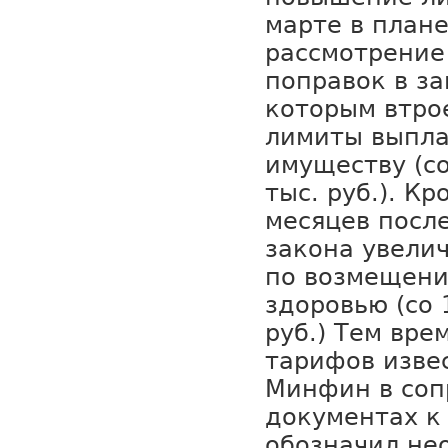
марте в план
рассмотрение
поправок в за
которым втро
лимиты выпла
имуществу (со
тыс. руб.). Кр
месяцев после
закона увели
по возмещени
здоровью (со 
руб.) Тем вре
тарифов изве
Минфин в соп
документах к
обозначил не