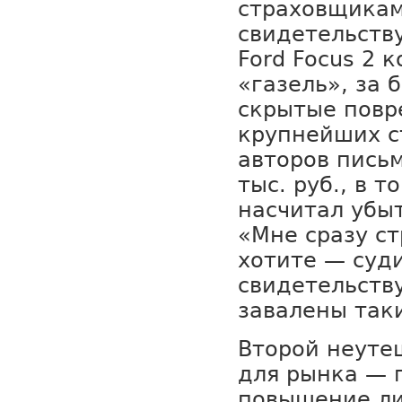
страховщикам
свидетельству
Ford Focus 2 
«газель», за 
скрытые повр
крупнейших 
авторов пись
тыс. руб., в т
насчитал убыт
«Мне сразу с
хотите — суди
свидетельств
завалены так
Второй неуте
для рынка — 
повышение ли