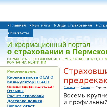
Главная
Рейтинги
Виды страхования
Стр
Контакты
Информационный портал
о страховании в Пермско
CТРАХОВКА 59: СТРАХОВАНИЕ ПЕРМЬ, КАСКО, ОСАГО, СТ
КОМПАНИИ, РЕЙТИНГИ
Страховщ
Рекомендуем:
Кнопка вызова ОСАГО
предрека
Калькулятор ОСАГО
(по новым тарифам с 12.04.2015)
Главная
Статьи
Страхо
Отзывы
Восемь крупн
Расчет страховки
Доставка полиса
и профильный
Вопрос-ответ