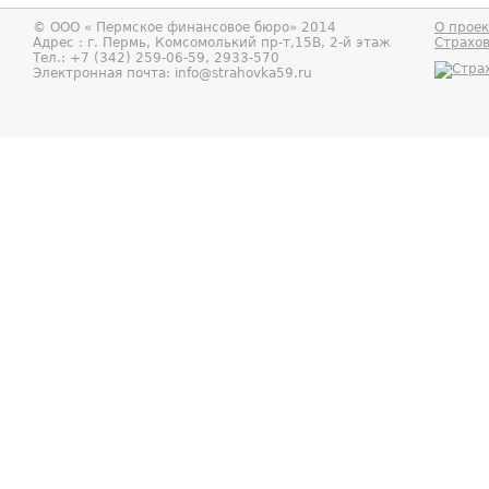
© ООО «
Пермское финансовое бюро
» 2014
О проек
Адрес : г.
Пермь
,
Комсомолький пр-т,15В, 2-й этаж
Страхо
Тел.:
+7 (342) 259-06-59, 2933-570
Электронная почта:
info@strahovka59.ru