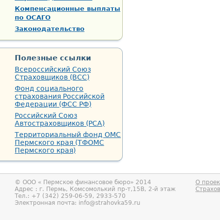
Компенсационные выплаты
по ОСАГО
Законодательство
Полезные ссылки
Всероссийский Союз
Страховщиков (ВСС)
Фонд социального
страхования Российской
Федерации (ФСС РФ)
Российский Союз
Автостраховщиков (РСА)
Территориальный фонд ОМС
Пермского края (ТФОМС
Пермского края)
© ООО «
Пермское финансовое бюро
» 2014
О проек
Адрес : г.
Пермь
,
Комсомолький пр-т,15В, 2-й этаж
Страхо
Тел.:
+7 (342) 259-06-59, 2933-570
Электронная почта:
info@strahovka59.ru