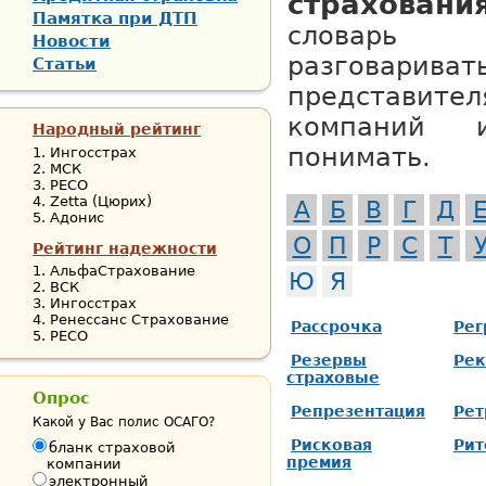
страхования
Памятка при ДТП
словарь
Новости
разговариват
Статьи
представит
компаний 
Народный рейтинг
понимать.
Ингосстрах
МСК
РЕСО
Zetta (Цюрих)
A
Б
В
Г
Д
Адонис
О
П
Р
С
Т
Рейтинг надежности
АльфаСтрахование
Ю
Я
ВСК
Ингосстрах
Ренессанс Страхование
Рассрочка
Рег
РЕСО
Резервы
Рек
страховые
Опрос
Репрезентация
Рет
Какой у Вас полис ОСАГО?
Рисковая
Рит
бланк страховой
премия
компании
электронный