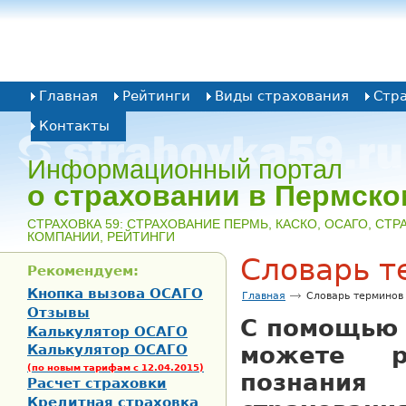
Главная
Рейтинги
Виды страхования
Стр
Контакты
Информационный портал
о страховании в Пермско
CТРАХОВКА 59: СТРАХОВАНИЕ ПЕРМЬ, КАСКО, ОСАГО, СТ
КОМПАНИИ, РЕЙТИНГИ
Словарь т
Рекомендуем:
Кнопка вызова ОСАГО
Главная
Словарь терминов
Отзывы
С помощью 
Калькулятор ОСАГО
Калькулятор ОСАГО
можете р
(по новым тарифам с 12.04.2015)
познан
Расчет страховки
Кредитная страховка