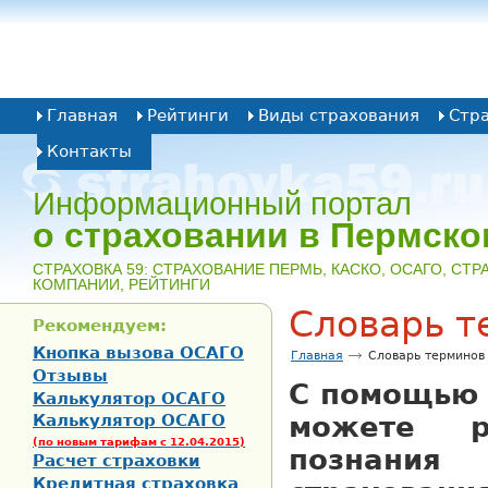
Главная
Рейтинги
Виды страхования
Стр
Контакты
Информационный портал
о страховании в Пермско
CТРАХОВКА 59: СТРАХОВАНИЕ ПЕРМЬ, КАСКО, ОСАГО, СТ
КОМПАНИИ, РЕЙТИНГИ
Словарь т
Рекомендуем:
Кнопка вызова ОСАГО
Главная
Словарь терминов
Отзывы
С помощью 
Калькулятор ОСАГО
Калькулятор ОСАГО
можете р
(по новым тарифам с 12.04.2015)
познан
Расчет страховки
Кредитная страховка