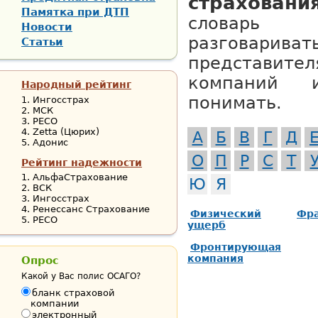
страхования
Памятка при ДТП
словарь
Новости
разговариват
Статьи
представит
компаний 
Народный рейтинг
понимать.
Ингосстрах
МСК
РЕСО
Zetta (Цюрих)
A
Б
В
Г
Д
Адонис
О
П
Р
С
Т
Рейтинг надежности
АльфаСтрахование
Ю
Я
ВСК
Ингосстрах
Ренессанс Страхование
Физический
Фр
РЕСО
ущерб
Фронтирующая
компания
Опрос
Какой у Вас полис ОСАГО?
бланк страховой
компании
электронный