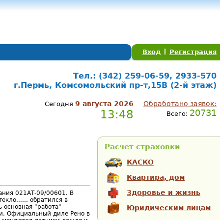
Вход
Регистрация
Тел.: (342) 259-06-59, 2933-570
г.Пермь, Комсомольский пр-т,15В (2-й этаж)
9 августа 2026
Обработано заявок:
Сегодня
13:48
20731
Всего:
Расчет страховки
КАСКО
Квартира, дом
Здоровье и жизнь
ания 021АТ-09/00601. В
кло...... обратился в
ь основная "работа"
Юридическим лицам
и. Официальный диле Рено в