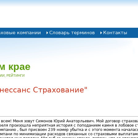
аховые компании
Словарь терминов
Контакты
м крае
НИИ, РЕЙТИНГИ
енессанс Страхование"
 всем! Меня зовут Симонов Юрий Анаторльевич. Мой договор страхов
еля произошла неприятная история с поподанием камня в лобовое сте
мпанию , был присвоен 239 номер убытка и с этого момента началас
омпани по минимизации расходов связанных со страховыми выплатам