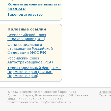
Компенсационные выплаты
по ОСАГО
Законодательство
Полезные ссылки
Всероссийский Союз
Страховщиков (ВСС)
Фонд социального
страхования Российской
Федерации (ФСС РФ)
Российский Союз
Автостраховщиков (РСА)
Территориальный фонд ОМС
Пермского края (ТФОМС
Пермского края)
© ООО «
Пермское финансовое бюро
» 2014
О проек
Адрес : г.
Пермь
,
Комсомолький пр-т,15В, 2-й этаж
Страхо
Тел.:
+7 (342) 259-06-59, 2933-570
Электронная почта:
info@strahovka59.ru