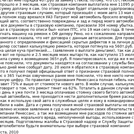
читал мне порядка 40т.руб за замену стекла, потому, что со стекло
не прошло и 3 месяцев, как страховая компания выплатила мне 11095 
умму доплачу я сам. (по этому случаю будет отдельное судопроизвод
 другим страховым случаем, который произошёл с моим авто 13 мая с
а полном ходу врезался УАЗ Патриот мой автомобиль бросило вперёд 
ящий авто, соответственно повреждены и зад и перед моего автомоби
 все документы в страховую компанию, присвоили 304 номер убытка
ал в страховую по описи был- копия ПТС, это 19 мая сего года. В теч
огнать машину на ремонк к ОФ дилеру Рено, но к сожалению направл
 компания сказала, что нет договора с данным автосалоном. Для про
занного с определением и фиксацией скрытых дефектов я за личнуе д
илер составил калькуляцию ремонта, которая потянула на 560т.руб.
а целая куча притензий.... (заявление о выплате деньгами), так как 
и вот не прошло и 2.5 месяцев моих мытарств, как наступило 15 июл
вила сумму к возмещению 365т.руб. Я поинтересовался, когда же я м
не пояснили, что документы находятся на согласовании у службы бе
ько дней мне сообщат дату. 20 июля я обратился в страховую компан
что я получил первй официаьный ответ о признании страховой полной
с о 365 тысячах озвученных ранее мне пояснили, что мне никто ничег
нную цифру. По правилам страхования Ренессанса полная гибель нач
тавит 75% и выше от стоимости нового авто. В моём случае, калькул
оворит о том, что ремонт тянет на 62%. Тоталить в данном случае мо
 день я уже почти 3 месяца оплачиваю стоянку своего битого автомо
нный автомобиль, мне приходится нести дополнительное бремя расхо
 как я использую свой авто в служебных целях и езжу в командировк
били в наём. Дата и сумма получения мной страховой выплаты не озву
влено исковое заявление в суд о не выполнении своих обязательств 
омпании Ренессанс, а так же возмещении мне расходов по стоянке ав
 компании, морального вреда, неполученной выгоды, использование 
месяцев. Подготовлены жалобы в Страховой надзор и Службу Защиты
втолюбители будьте внимательны при выборе страховой компании!
ста, 2010