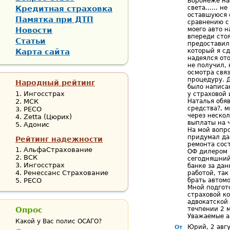
Воронеже нас
Кредитная страховка
света...... 
оставшуюся с
Памятка при ДТП
сравнению с
Новости
моего авто н
впереди сто
Статьи
предоставил
Карта сайта
который я сд
надеялся от
не получил,
осмотра свя
процедуру. Д
Народный рейтинг
было написан
Ингосстрах
у страховой 
МСК
Наталья обя
средства?, м
РЕСО
через нескол
Zetta (Цюрих)
выплаты на 
Адонис
На мой вопро
придумал да
Рейтинг надежности
ремонта сос
АльфаСтрахование
ОФ дилером г
ВСК
сегодняшний
Ингосстрах
банке за да
Ренессанс Страхование
работой, так
РЕСО
брать автомо
Мной подгото
страховой к
адвокатской
Опрос
течпении 2 
Уважаемые а
Какой у Вас полис ОСАГО?
Юрий, 2 авгу
От