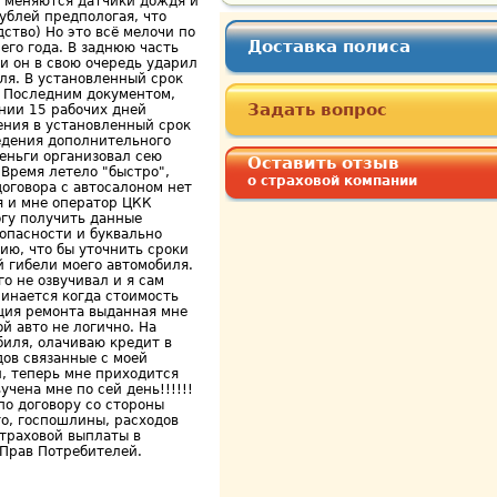
м меняются датчики дождя и
рублей предпологая, что
ство) Но это всё мелочи по
Доставка полиса
его года. В заднюю часть
и он в свою очередь ударил
ля. В установленный срок
. Последним документом,
Задать вопрос
ении 15 рабочих дней
ения в установленный срок
ведения дополнительного
еньги организовал сею
Оставить отзыв
 Время летело "быстро",
о страховой компании
договора с автосалоном нет
я и мне оператор ЦКК
огу получить данные
зопасности и буквально
ию, что бы уточнить сроки
 гибели моего автомобиля.
о не озвучивал и я сам
инается когда стоимость
яция ремонта выданная мне
й авто не логично. На
биля, олачиваю кредит в
дов связанные с моей
и, теперь мне приходится
чена мне по сей день!!!!!!
по договору со стороны
то, госпошлины, расходов
страховой выплаты в
 Прав Потребителей.