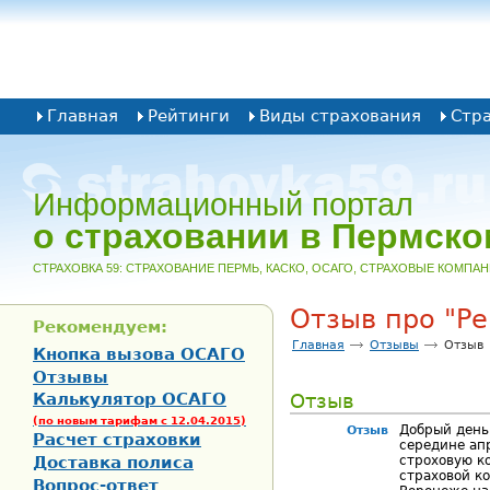
Главная
Рейтинги
Виды страхования
Стр
Информационный портал
о страховании в Пермско
CТРАХОВКА 59: СТРАХОВАНИЕ ПЕРМЬ, КАСКО, ОСАГО, СТРАХОВЫЕ КОМПА
Отзыв про "Р
Рекомендуем:
Главная
Отзывы
Отзыв
Кнопка вызова ОСАГО
Отзывы
Калькулятор ОСАГО
Отзыв
(по новым тарифам с 12.04.2015)
Добрый день
Отзыв
Расчет страховки
середине апр
Доставка полиса
строховую ко
страховой к
Вопрос-ответ