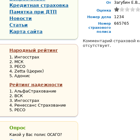
Загубин Е.В.
От
Кредитная страховка
Оценка
Памятка при ДТП
1234
Номер дела
Новости
665765
Номер
Статьи
страхового
Карта сайта
полиса
Комментарий страховой к
отсутствует.
Народный рейтинг
Ингосстрах
МСК
РЕСО
Zetta (Цюрих)
Адонис
Рейтинг надежности
АльфаСтрахование
ВСК
Ингосстрах
Ренессанс Страхование
РЕСО
Опрос
Какой у Вас полис ОСАГО?