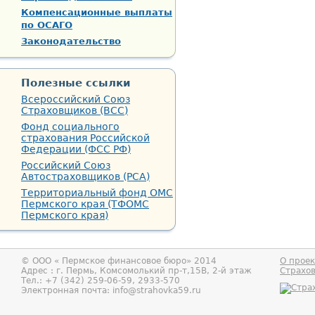
Компенсационные выплаты
по ОСАГО
Законодательство
Полезные ссылки
Всероссийский Союз
Страховщиков (ВСС)
Фонд социального
страхования Российской
Федерации (ФСС РФ)
Российский Союз
Автостраховщиков (РСА)
Территориальный фонд ОМС
Пермского края (ТФОМС
Пермского края)
© ООО «
Пермское финансовое бюро
» 2014
О проек
Адрес : г.
Пермь
,
Комсомолький пр-т,15В, 2-й этаж
Страхо
Тел.:
+7 (342) 259-06-59, 2933-570
Электронная почта:
info@strahovka59.ru