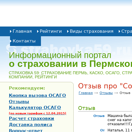
Главная
Рейтинги
Виды страхования
Стр
Контакты
Информационный портал
о страховании в Пермско
CТРАХОВКА 59: СТРАХОВАНИЕ ПЕРМЬ, КАСКО, ОСАГО, СТ
КОМПАНИИ, РЕЙТИНГИ
Отзыв про "С
Рекомендуем:
Главная
Отзывы
Отзыв
Кнопка вызова ОСАГО
Отзывы
Калькулятор ОСАГО
Отзыв
(по новым тарифам с 12.04.2015)
Машина была
Отзыв
Расчет страховки
снег на капо
Доставка полиса
отказали!!!Г
Вопрос-ответ
Наталья, 11 
От