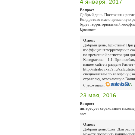
4 января, 2017
Вопрос:
Добрый день. Постоянная регист
Кондратово имею временную рег
будет территориальный коэффиц
Кристина
Ответ:
Добрый день, Кристина! При 
коэффициент территории в соо
по временной регистрации до
Кондратово – 1,1. При необхо
нашем сайте в разделе Расчет
http://strahovka59.ru/calculat
специалистам по телефону (3
страховку, отвечающую Ваши
С уважением,
23 мая, 2016
Вопрос:
интересует страхование маломер
олег
Ответ:
Добрый день, Олег! Для расч
можете позвонить нашим спец