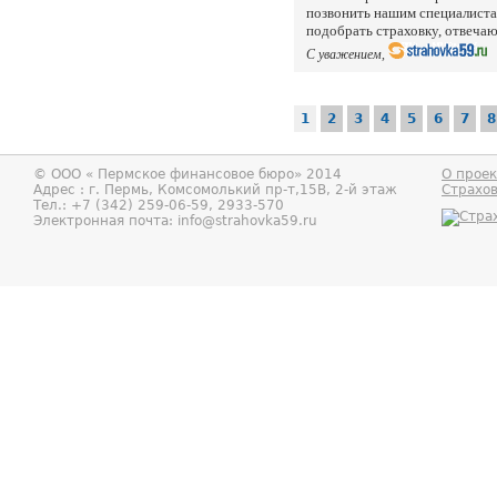
позвонить нашим специалиста
подобрать страховку, отвеч
С уважением,
1
2
3
4
5
6
7
8
© ООО «
Пермское финансовое бюро
» 2014
О проек
Адрес : г.
Пермь
,
Комсомолький пр-т,15В, 2-й этаж
Страхо
Тел.:
+7 (342) 259-06-59, 2933-570
Электронная почта:
info@strahovka59.ru