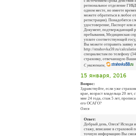
с истечением срока действия
региональное отделение ГИБД
одном месте, но имеете време
можете обратиться в любое о
регистрации). Понадобятся с
удостоверение, Паспорт или 
Документ, подтверждающий р
пребывания, Медицинская спр
уплате соответствующей гос
Вы можете отправить заявку н
http://strahovka59.ru/calculat
специалистам по телефону (3
страховку, отвечающую Ваши
С уважением,
15 января, 2016
Вопрос:
Здравствуйте, если уже страхов
крае, возраст владельца 20 лет, 
мне 24 года, стаж 5 лет, пропис
его ОСАГО?
Олеся
Ответ:
Добрый день, Олеся! Исходя и
стажу, вписание в страховой
точную информацию Вы сможе