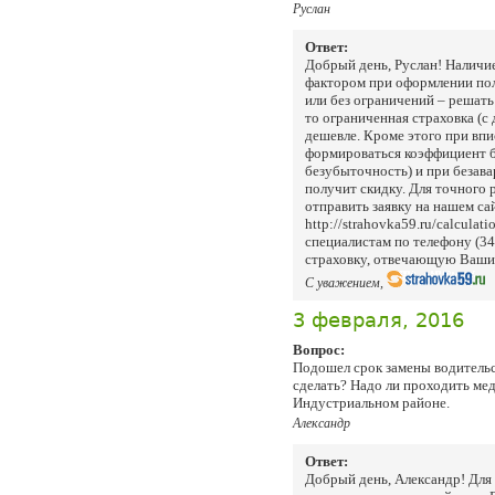
Руслан
Ответ:
Добрый день, Руслан! Наличи
фактором при оформлении по
или без ограничений – решать 
то ограниченная страховка (
дешевле. Кроме этого при впи
формироваться коэффициент бо
безубыточность) и при безав
получит скидку. Для точного
отправить заявку на нашем сай
http://strahovka59.ru/calculat
специалистам по телефону (3
страховку, отвечающую Ваши
С уважением,
3 февраля, 2016
Вопрос:
Подошел срок замены водительс
сделать? Надо ли проходить ме
Индустриальном районе.
Александр
Ответ:
Добрый день, Александр! Для 