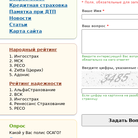
*
Поля, обязательные для зап
Кредитная страховка
Памятка при ДТП
Ваше Имя
*
Новости
Статьи
Ваш вопрос
*
Карта сайта
Народный рейтинг
Ингосстрах
Введите интересующий Вас вопр
обязательно на него ответят
МСК
РЕСО
Введите цифры, указанные 
Zetta (Цюрих)
Адонис
Рейтинг надежности
АльфаСтрахование
ВСК
Если цифры на картинке не разоб
Ингосстрах
страницу
Ренессанс Страхование
РЕСО
Опрос
Какой у Вас полис ОСАГО?