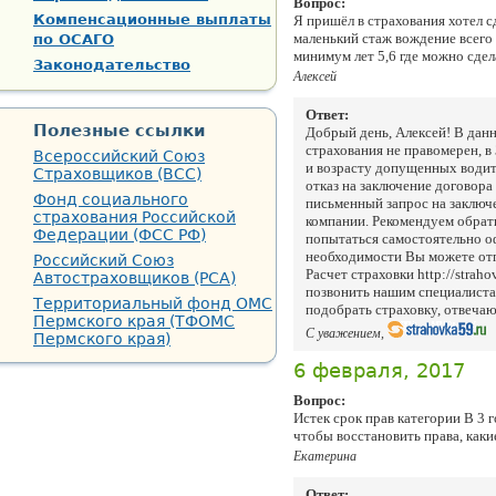
Вопрос:
Компенсационные выплаты
Я пришёл в страхования хотел сд
маленький стаж вождение всего 
по ОСАГО
минимум лет 5,6 где можно сдел
Законодательство
Алексей
Ответ:
Полезные ссылки
Добрый день, Алексей! В данн
страхования не правомерен, 
Всероссийский Союз
и возрасту допущенных водит
Страховщиков (ВСС)
отказ на заключение договор
Фонд социального
письменный запрос на заключе
страхования Российской
компании. Рекомендуем обрат
Федерации (ФСС РФ)
попытаться самостоятельно о
необходимости Вы можете отпр
Российский Союз
Расчет страховки http://straho
Автостраховщиков (РСА)
позвонить нашим специалиста
Территориальный фонд ОМС
подобрать страховку, отвеч
Пермского края (ТФОМС
С уважением,
Пермского края)
6 февраля, 2017
Вопрос:
Истек срок прав категории В 3 г
чтобы восстановить права, как
Екатерина
Ответ: