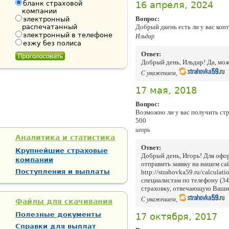
бланк страховой
16 апреля, 2024
компании
Вопрос:
электронный
распечатанный
Добрый дкень есть ли у вас кон
электронный в телефоне
Ильдар
езжу без полиса
Ответ:
Добрый день, Ильдар! Да, мо
С уважением,
17 мая, 2018
Вопрос:
Возможно ли у вас получить стр
500
игорь
Аналитика и статистика
Ответ:
Крупнейшие страховые
Добрый день, Игорь! Для оф
компании
отправить заявку на нашем сай
Поступления и выплаты
http://strahovka59.ru/calculat
специалистам по телефону (3
страховку, отвечающую Ваши
С уважением,
Файлы для скачивания
Полезные документы
17 октября, 2017
Справки для выплат