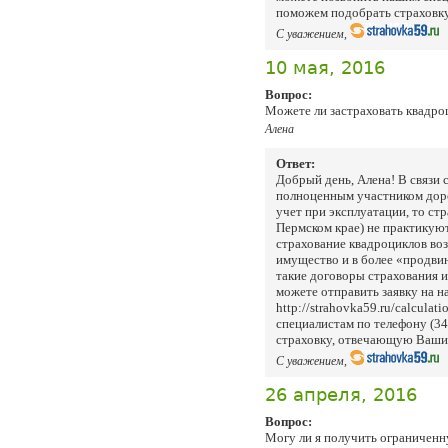
поможем подобрать страховк
С уважением,
10 мая, 2016
Вопрос:
Можете ли застраховать квадро
Алена
Ответ:
Добрый день, Алена! В связи с
полноценным участником доро
учет при эксплуатации, то ст
Пермском крае) не практикуют
страхование квадроциклов во
имущество и в более «продви
такие договоры страхования 
можете отправить заявку на н
http://strahovka59.ru/calculat
специалистам по телефону (3
страховку, отвечающую Ваши
С уважением,
26 апреля, 2016
Вопрос:
Могу ли я получить ограниченн