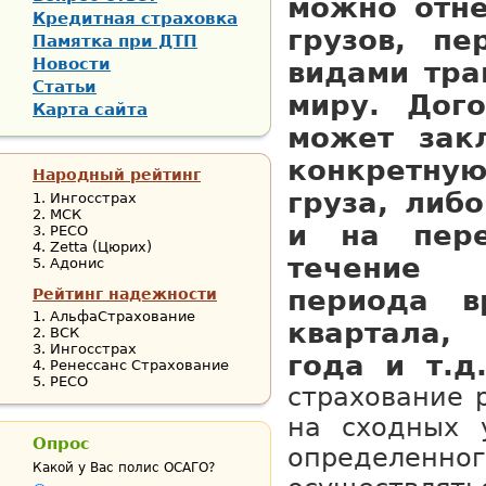
можно отн
Кредитная страховка
грузов, пе
Памятка при ДТП
Новости
видами тра
Статьи
миру. Дого
Карта сайта
может зак
конкретн
Народный рейтинг
груза, либ
Ингосстрах
МСК
и на пере
РЕСО
Zetta (Цюрих)
течение 
Адонис
периода в
Рейтинг надежности
АльфаСтрахование
квартала
ВСК
Ингосстрах
года и т.д.
Ренессанс Страхование
РЕСО
страхование 
на сходных 
Опрос
определенн
Какой у Вас полис ОСАГО?