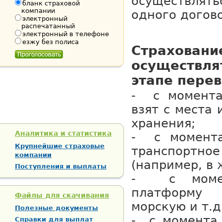
осуществля
бланк страховой
компании
одного догов
электронный
распечатанный
электронный в телефоне
езжу без полиса
Страхован
осуществл
этапе перев
- с момента
взят с места 
хранения;
Аналитика и статистика
- с момента
Крупнейшие страховые
транспор
компании
(например, в 
Поступления и выплаты
- с момен
платформу 
Файлы для скачивания
морскую и т.д.
Полезные документы
- с момента
Справки для выплат