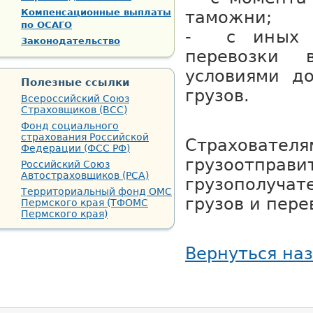
Компенсационные выплаты
таможни;
по ОСАГО
- с иных с
Законодательство
перевозки 
условиями до
Полезные ссылки
грузов.
Всероссийский Союз
Страховщиков (ВСС)
Фонд социального
страхования Российской
Страховате
Федерации (ФСС РФ)
грузоотправи
Российский Союз
Автостраховщиков (РСА)
грузополуч
Территориальный фонд ОМС
грузов и пере
Пермского края (ТФОМС
Пермского края)
Вернуться на