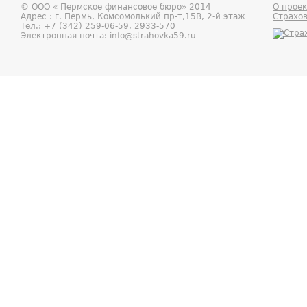
© ООО «
Пермское финансовое бюро
» 2014
О проек
Адрес : г.
Пермь
,
Комсомолький пр-т,15В, 2-й этаж
Страхо
Тел.:
+7 (342) 259-06-59, 2933-570
Электронная почта:
info@strahovka59.ru