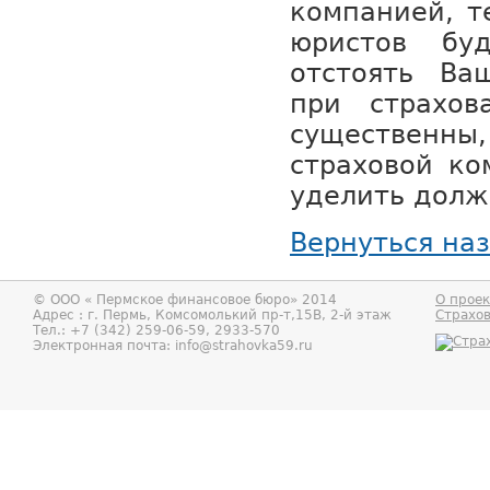
компанией, т
юристов б
отстоять Ва
при страхов
существе
страховой к
уделить долж
Вернуться на
© ООО «
Пермское финансовое бюро
» 2014
О проек
Адрес : г.
Пермь
,
Комсомолький пр-т,15В, 2-й этаж
Страхо
Тел.:
+7 (342) 259-06-59, 2933-570
Электронная почта:
info@strahovka59.ru