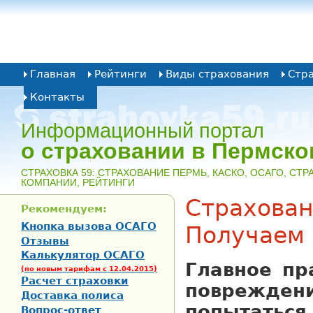
Главная
Рейтинги
Виды страхования
Стр
Контакты
Информационный портал
о страховании в Пермско
CТРАХОВКА 59: СТРАХОВАНИЕ ПЕРМЬ, КАСКО, ОСАГО, СТ
КОМПАНИИ, РЕЙТИНГИ
Страхован
Рекомендуем:
Кнопка вызова ОСАГО
Получаем
Отзывы
Калькулятор ОСАГО
Главное пр
(по новым тарифам с 12.04.2015)
Расчет страховки
поврежден
Доставка полиса
попытать
Вопрос-ответ