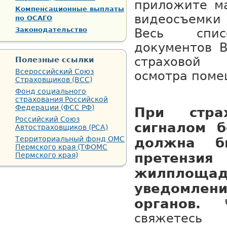
приложите м
Компенсационные выплаты
видеосъемк
по ОСАГО
Законодательство
Весь спис
документов В
страховой
Полезные ссылки
Всероссийский Союз
осмотра поме
Страховщиков (ВСС)
Фонд социального
страхования Российской
Федерации (ФСС РФ)
При стра
Российский Союз
сигналом б
Автостраховщиков (РСА)
Территориальный фонд ОМС
должна б
Пермского края (ТФОМС
претен
Пермского края)
жилпл
уведомлен
органов.
свяжетес