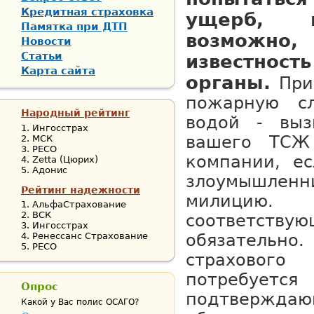
Кредитная страховка
ущерб, н
Памятка при ДТП
возможно,
Новости
Статьи
известнос
Карта сайта
органы.
При
пожарную с
Народный рейтинг
водой - выз
Ингосстрах
вашего ТСЖ
МСК
РЕСО
компании, е
Zetta (Цюрих)
Адонис
злоумышлен
Рейтинг надежности
милицию.
АльфаСтрахование
ВСК
соответств
Ингосстрах
Ренессанс Страхование
обязательно.
РЕСО
страхово
потребуе
Опрос
подтвер
Какой у Вас полис ОСАГО?