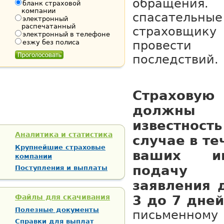
обращения.
бланк страховой
компании
спасательные
электронный
распечатанный
страховщ
электронный в телефоне
езжу без полиса
провести
последствий.
Страхову
должны 
известнос
Аналитика и статистика
случае в те
Крупнейшие страховые
ваших инт
компании
подачу 
Поступления и выплаты
заявления 
Файлы для скачивания
3 до 7 дней
Полезные документы
письменн
Справки для выплат