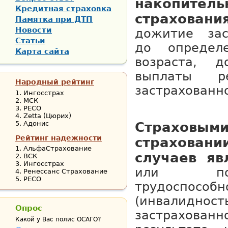
накопит
Кредитная страховка
страхова
Памятка при ДТП
Новости
дожитие зас
Статьи
до определ
Карта сайта
возраста, 
выплаты 
Народный рейтинг
застрахованн
Ингосстрах
МСК
РЕСО
Zetta (Цюрих)
Адонис
Страховы
Рейтинг надежности
страховани
АльфаСтрахование
случаев яв
ВСК
Ингосстрах
или по
Ренессанс Страхование
РЕСО
трудоспособн
(инвалид
Опрос
застрахо
Какой у Вас полис ОСАГО?