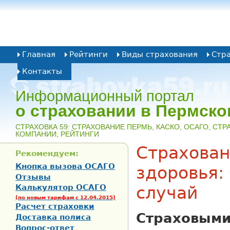
Главная
Рейтинги
Виды страхования
Стр
Контакты
Информационный портал
о страховании в Пермско
CТРАХОВКА 59: СТРАХОВАНИЕ ПЕРМЬ, КАСКО, ОСАГО, СТ
КОМПАНИИ, РЕЙТИНГИ
Страхован
Рекомендуем:
Кнопка вызова ОСАГО
здоровья:
Отзывы
Калькулятор ОСАГО
случай
(по новым тарифам с 12.04.2015)
Расчет страховки
Страховы
Доставка полиса
Вопрос-ответ