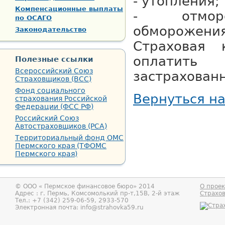
- утопления;
Компенсационные выплаты
- отмор
по ОСАГО
обморожения
Законодательство
Страховая 
оплати
Полезные ссылки
Всероссийский Союз
застрахованн
Страховщиков (ВСС)
Фонд социального
Вернуться н
страхования Российской
Федерации (ФСС РФ)
Российский Союз
Автостраховщиков (РСА)
Территориальный фонд ОМС
Пермского края (ТФОМС
Пермского края)
© ООО «
Пермское финансовое бюро
» 2014
О проек
Адрес : г.
Пермь
,
Комсомолький пр-т,15В, 2-й этаж
Страхо
Тел.:
+7 (342) 259-06-59, 2933-570
Электронная почта:
info@strahovka59.ru