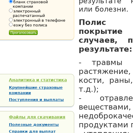
результате 
бланк страховой
компании
или болезни.
электронный
распечатанный
Полис пр
электронный в телефоне
езжу без полиса
покрыти
случаев, 
результате:
- травмы (
растяжение
кости, раны
Аналитика и статистика
т.д.);
Крупнейшие страховые
компании
- отравл
Поступления и выплаты
веществам
недоброкаче
Файлы для скачивания
продуктами 
Полезные документы
Справки для выплат