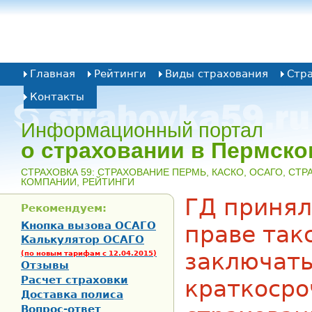
Главная
Рейтинги
Виды страхования
Стр
Контакты
Информационный портал
о страховании в Пермско
CТРАХОВКА 59: СТРАХОВАНИЕ ПЕРМЬ, КАСКО, ОСАГО, СТ
КОМПАНИИ, РЕЙТИНГИ
ГД принял
Рекомендуем:
Кнопка вызова ОСАГО
праве так
Калькулятор ОСАГО
заключат
(по новым тарифам с 12.04.2015)
Отзывы
Расчет страховки
краткосро
Доставка полиса
Вопрос-ответ