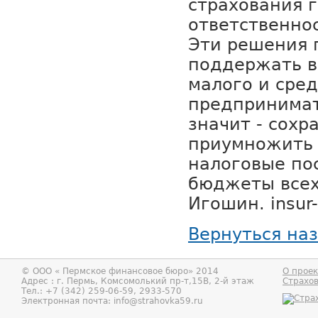
страхования 
ответственнос
Эти решения 
поддержать в
малого и сре
предпринимат
значит - сохр
приумножить 
налоговые по
бюджеты всех
Игошин. insur-
Вернуться на
© ООО «
Пермское финансовое бюро
» 2014
О проек
Адрес : г.
Пермь
,
Комсомолький пр-т,15В, 2-й этаж
Страхо
Тел.:
+7 (342) 259-06-59, 2933-570
Электронная почта:
info@strahovka59.ru