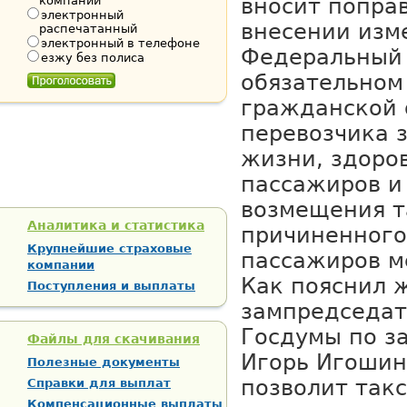
компании
вносит поправ
электронный
внесении изм
распечатанный
электронный в телефоне
Федеральный 
езжу без полиса
обязательном
гражданской 
перевозчика 
жизни, здоро
пассажиров и
возмещения т
Аналитика и статистика
причиненного
Крупнейшие страховые
пассажиров м
компании
Как пояснил 
Поступления и выплаты
зампредседат
Госдумы по з
Файлы для скачивания
Игорь Игошин
Полезные документы
позволит так
Справки для выплат
Компенсационные выплаты