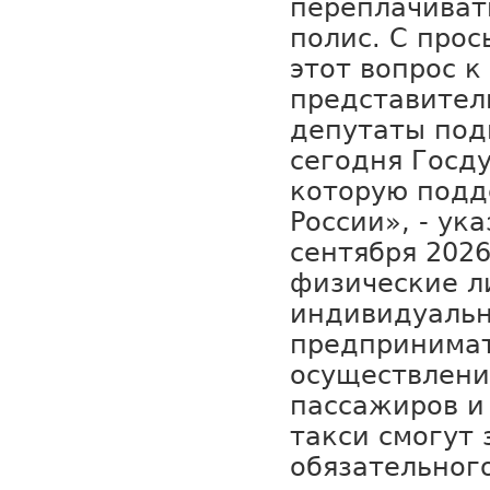
переплачиват
полис. С прос
этот вопрос 
представител
депутаты под
сегодня Госд
которую подд
России», - ука
сентября 2026
физические л
индивидуаль
предпринимат
осуществлени
пассажиров и
такси смогут
обязательног