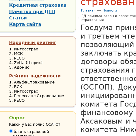
страхован
Кредитная страховка
Главная
Новости
Памятка при ДТП
ГД приняла закон о праве та
Статьи
страхования
Карта сайта
Госдума приня
и третьем чте
Народный рейтинг
позволяющий 
Ингосстрах
заключать кр
МСК
РЕСО
договоры обя
Zetta (Цюрих)
Адонис
страхования 
Рейтинг надежности
ответственно
АльфаСтрахование
(ОСГОП). Док
ВСК
Ингосстрах
инициирован
Ренессанс Страхование
РЕСО
комитета Гос
финансовому 
Опрос
Аксаковым и 
Какой у Вас полис ОСАГО?
комитета Ник
бланк страховой