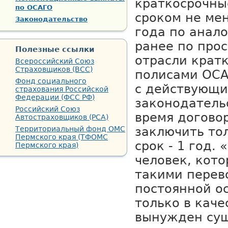
краткосрочны
по ОСАГО
сроком не мен
Законодательство
года по анал
ранее по про
Полезные ссылки
отрасли крат
Всероссийский Союз
Страховщиков (ВСС)
полисами ОСА
Фонд социального
с действующ
страхования Российской
Федерации (ФСС РФ)
законодатель
Российский Союз
время догово
Автостраховщиков (РСА)
Территориальный фонд ОМС
заключить то
Пермского края (ТФОМС
срок - 1 год. 
Пермского края)
человек, кот
такими перев
постоянной ос
только в каче
вынужден су