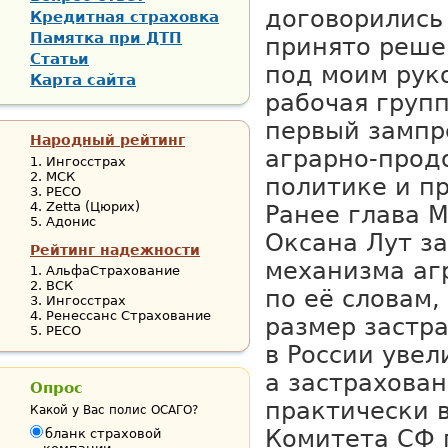
договорились
Кредитная страховка
Памятка при ДТП
принято реше
Статьи
под моим рук
Карта сайта
рабочая груп
первый зампр
Народный рейтинг
аграрно-прод
Ингосстрах
МСК
политике и п
РЕСО
Zetta (Цюрих)
Ранее глава 
Адонис
Оксана Лут за
Рейтинг надежности
механизма агр
АльфаСтрахование
ВСК
по её словам,
Ингосстрах
Ренессанс Страхование
размер застр
РЕСО
в России увел
а застрахова
Опрос
практически в
Какой у Вас полис ОСАГО?
Комитета СФ 
бланк страховой