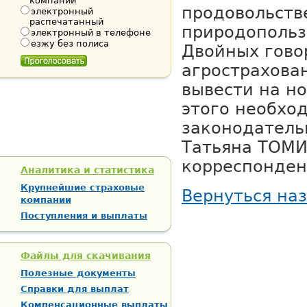
компании
продовольств
электронный
распечатанный
природопольз
электронный в телефоне
езжу без полиса
Двойных гово
агрострахова
вывести на но
этого необхо
законодатель
Татьяна ТОМ
корреспондент 
Аналитика и статистика
Крупнейшие страховые
Вернуться на
компании
Поступления и выплаты
Файлы для скачивания
Полезные документы
Справки для выплат
Компенсационные выплаты