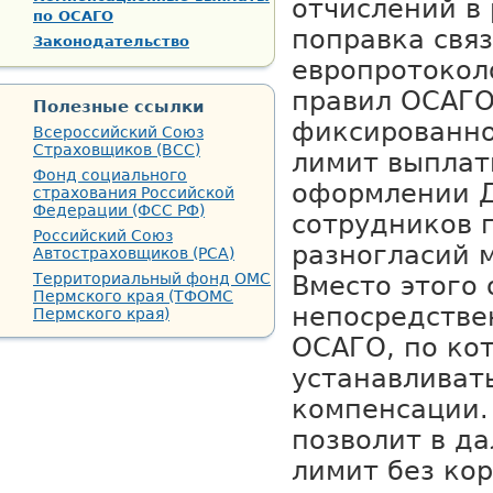
отчислений в
по ОСАГО
поправка связ
Законодательство
европротоколо
правил ОСАГО
Полезные ссылки
фиксированно
Всероссийский Союз
Страховщиков (ВСС)
лимит выплаты
Фонд социального
оформлении Д
страхования Российской
Федерации (ФСС РФ)
сотрудников 
Российский Союз
разногласий 
Автостраховщиков (РСА)
Территориальный фонд ОМС
Вместо этого 
Пермского края (ТФОМС
непосредстве
Пермского края)
ОСАГО, по ко
устанавливат
компенсации.
позволит в д
лимит без ко