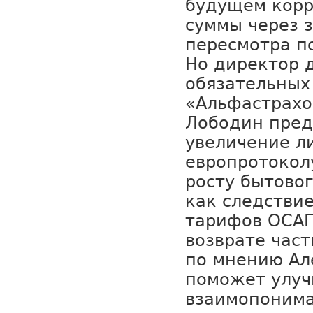
будущем корр
суммы через з
пересмотра п
Но директор 
обязательных
«Альфастрахо
Лободин пред
увеличение л
европротокол
росту бытово
как следстви
тарифов ОСАГ
возврате част
по мнению Ал
поможет улу
взаимопоним