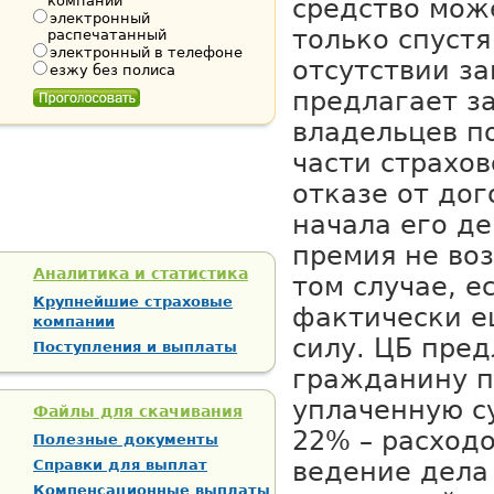
компании
средство мож
электронный
только спустя
распечатанный
электронный в телефоне
отсутствии з
езжу без полиса
предлагает з
владельцев п
части страхо
отказе от до
начала его де
премия не во
Аналитика и статистика
том случае, е
Крупнейшие страховые
фактически е
компании
силу. ЦБ пре
Поступления и выплаты
гражданину п
уплаченную с
Файлы для скачивания
22% – расход
Полезные документы
Справки для выплат
ведение дела
Компенсационные выплаты