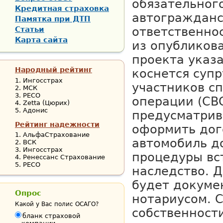
обязательног
Кредитная страховка
автограждан
Памятка при ДТП
Статьи
ответственнос
Карта сайта
из опубликов
проекта указа
Народный рейтинг
коснется суп
Ингосстрах
участников с
МСК
РЕСО
операции (СВ
Zetta (Цюрих)
Адонис
предусматрив
Рейтинг надежности
оформить дог
АльфаСтрахование
автомобиль д
ВСК
Ингосстрах
процедуры вс
Ренессанс Страхование
РЕСО
наследство. Д
будет докуме
Опрос
нотариусом. 
Какой у Вас полис ОСАГО?
собственност
бланк страховой