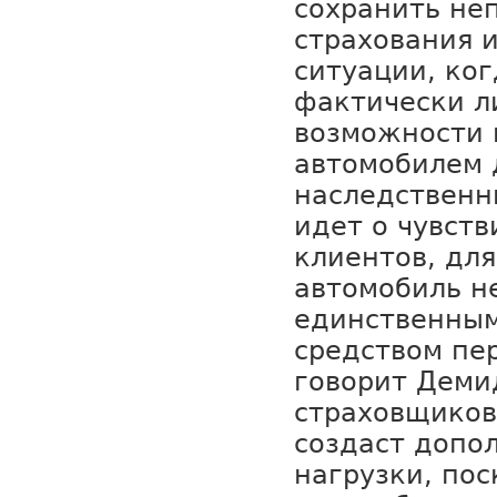
сохранить не
страхования 
ситуации, ког
фактически л
возможности 
автомобилем 
наследственн
идет о чувст
клиентов, дл
автомобиль н
единственны
средством пе
говорит Деми
страховщиков
создаст допо
нагрузки, пос