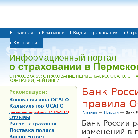
Главная
Рейтинги
Виды страхования
Стр
Контакты
Информационный портал
о страховании в Пермско
CТРАХОВКА 59: СТРАХОВАНИЕ ПЕРМЬ, КАСКО, ОСАГО, СТ
КОМПАНИИ, РЕЙТИНГИ
Банк Росс
Рекомендуем:
Кнопка вызова ОСАГО
правила 
Калькулятор ОСАГО
(по новым тарифам с 12.04.2015)
Главная
Новости
Банк 
Отзывы
Банк России р
Расчет страховки
Доставка полиса
изменений в 
Вопрос-ответ