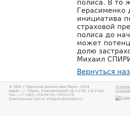
полиса. В то 
Герасименко 
инициатива п
страховой пре
полиса до нач
может потенц
долю застрах
Михаил СПИРИД
Вернуться на
© ООО «
Пермское финансовое бюро
» 2014
О проек
Адрес : г.
Пермь
,
Комсомолький пр-т,15В, 2-й этаж
Страхо
Тел.:
+7 (342) 259-06-59, 2933-570
Электронная почта:
info@strahovka59.ru