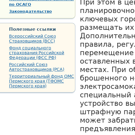
При этом в ц
по ОСАГО
планировочно
Законодательство
ключевых гор
размещать их
Полезные ссылки
Дополнительн
Всероссийский Союз
Страховщиков (ВСС)
правила, рег
Фонд социального
перемещение 
страхования Российской
Федерации (ФСС РФ)
оставленных 
Российский Союз
местах. При 
Автостраховщиков (РСА)
Территориальный фонд ОМС
брошенного н
Пермского края (ТФОМС
электросамок
Пермского края)
специальный а
устройство вы
штрафную пар
может забрать
предъявления