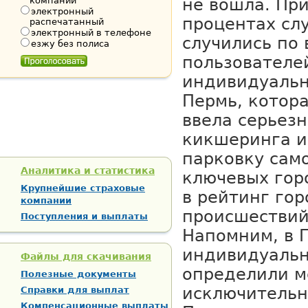
компании
не вошла. При
электронный
процентах сл
распечатанный
электронный в телефоне
случились по 
езжу без полиса
пользователе
индивидуальн
Пермь, котор
ввела серьез
кикшеринга и
парковку само
Аналитика и статистика
ключевых гор
Крупнейшие страховые
в рейтинг гор
компании
происшествий
Поступления и выплаты
Напомним, в 
индивидуальн
Файлы для скачивания
определили м
Полезные документы
исключительн
Справки для выплат
Компенсационные выплаты