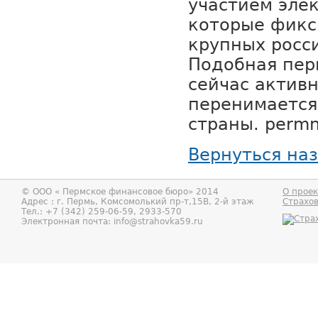
участием эле
которые фикс
крупных росс
Подобная пер
сейчас активн
перенимается
страны. permn
Вернуться на
© ООО «
Пермское финансовое бюро
» 2014
О проек
Адрес : г.
Пермь
,
Комсомолький пр-т,15В, 2-й этаж
Страхо
Тел.:
+7 (342) 259-06-59, 2933-570
Электронная почта:
info@strahovka59.ru