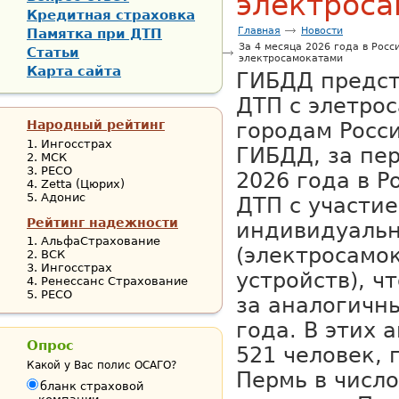
электрос
Кредитная страховка
Главная
Новости
Памятка при ДТП
За 4 месяца 2026 года в Росс
Статьи
электросамокатами
Карта сайта
ГИБДД предст
ДТП с элетро
Народный рейтинг
городам Росс
Ингосстрах
ГИБДД, за пе
МСК
РЕСО
2026 года в Р
Zetta (Цюрих)
Адонис
ДТП с участие
Рейтинг надежности
индивидуальн
АльфаСтрахование
(электросамо
ВСК
Ингосстрах
устройств), ч
Ренессанс Страхование
РЕСО
за аналогичн
года. В этих 
Опрос
521 человек, 
Какой у Вас полис ОСАГО?
Пермь в числ
бланк страховой