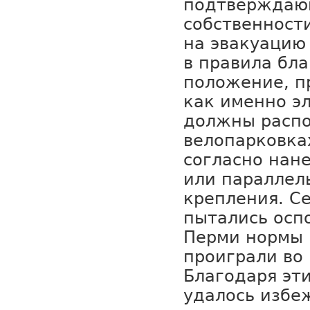
подтверждаю
собственности
на эвакуацию
в правила бла
положение, 
как именно э
должны распо
велопарковках
согласно нан
или параллел
крепления. С
пытались осп
Перми нормы в
проиграли во 
Благодаря эт
удалось избе