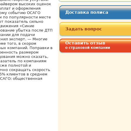
райвером высоких оценок
выплат и оформления
Доставка полиса
вому событию ОСАГО
ом по популярности месте
от показатель сильно
 движения «Синие
Задать вопрос
рование убытка после ДТП
пании для подачи
снил эксперт. — Многие
Оставить отзыв
ме того, в скором
вых компаний. Поправки в
о страховой компании
оренность размером
едования можно сказать,
казатель по компаниям
кже полнотой и
ично сокращать скорость
55% клиентов в среднем
ОСАГО: общественная