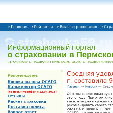
Главная
Рейтинги
Виды страхования
Стр
Информационный портал
о страховании в Пермско
CТРАХОВКА 59: СТРАХОВАНИЕ ПЕРМЬ, КАСКО, ОСАГО, СТРАХОВЫЕ КОМПА
Средняя удов
Рекомендуем:
г. составила 
Кнопка вызова ОСАГО
Калькулятор ОСАГО
Главная
Новости
Средня
(по новым тарифам с 12.04.2015)
Об этом свидетельствуют
Отзывы
этого года. При этом кли
Расчет страховки
удовлетворены сроками вы
рекомендовать своего ст
Доставка полиса
2023 г.). Индекс NPS (Ne
Вопрос-ответ
ОСАГО, находится в диапа