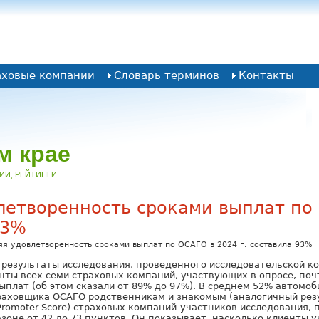
аховые компании
Словарь терминов
Контакты
м крае
НИИ, РЕЙТИНГИ
летворенность сроками выплат по
93%
я удовлетворенность сроками выплат по ОСАГО в 2024 г. составила 93%
 результаты исследования, проведенного исследовательской к
енты всех семи страховых компаний, участвующих в опросе, по
плат (об этом сказали от 89% до 97%). В среднем 52% автомоб
раховщика ОСАГО родственникам и знакомым (аналогичный рез
t Promoter Score) страховых компаний-участников исследования
зоне от 42 до 73 пунктов. Он показывает, насколько клиенты 