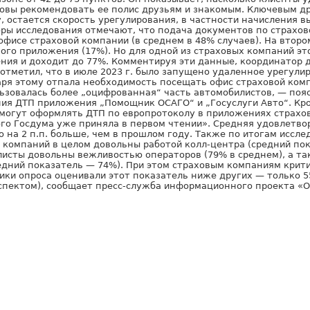
товы рекомендовать ее полис друзьям и знакомым. Ключевым д
у, остается скорость урегулирования, в частности начисления 
оры исследования отмечают, что подача документов по страхо
офисе страховой компании (в среднем в 48% случаев). На втор
ого приложения (17%). Но для одной из страховых компаний эт
ния и доходит до 77%. Комментируя эти данные, координатор
отметил, что в июле 2023 г. было запущено удаленное урегули
аря этому отпала необходимость посещать офис страховой ком
ьзовалась более „оцифрованная“ часть автомобилистов, — поя
ия ДТП приложения „Помощник ОСАГО“ и „Госуслуги Авто“. Кро
могут оформлять ДТП по европротоколу в приложениях страхо
ого Госдума уже приняла в первом чтении». Средняя удовлетв
о на 2 п.п. больше, чем в прошлом году. Также по итогам иссл
 компаний в целом довольны работой колл-центра (средний по
листы довольны вежливостью операторов (79% в среднем), а та
едний показатель — 74%). При этом страховым компаниям крит
ики опроса оценивали этот показатель ниже других — только 
пектом), сообщает пресс-служба информационного проекта «