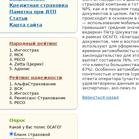
страховой компании и го
Кредитная страховка
NPS, как и в прошлом год
Памятка при ДТП
документов в целом. Авт
Статьи
происходит в основном в 
— использование мобильн
Карта сайта
превышает средние значе
ведерки» Пётр Шкуматов 
в рамках ОСАГО. «Благод
документов, чем и воспол
Народный рейтинг
используют для оформлен
Ингосстрах
времени автомобилисты с
МСК
законодательство для эт
РЕСО
выплат составила 76%, чт
Zetta (Цюрих)
что клиенты большинства
Адонис
67%). Особенно автомоби
понятностью ответов (ср
Рейтинг надежности
ответа оператора (участн
удовлетворены данным ас
АльфаСтрахование
экспертиза». asn-news.ru
ВСК
Ингосстрах
Вернуться назад
Ренессанс Страхование
РЕСО
Опрос
Какой у Вас полис ОСАГО?
бланк страховой