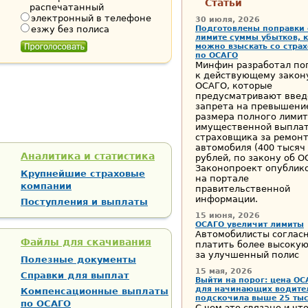
Статьи
распечатанный
электронный в телефоне
30 июля, 2026
езжу без полиса
Подготовлены поправки 
лимите суммы убытков, 
можно взыскать со стра
по ОСАГО
Минфин разработал по
к действующему закон
ОСАГО, которые
предусматривают введ
запрета на превышени
размера полного лими
имущественной выпла
страховщика за ремон
автомобиля (400 тысяч
Аналитика и статистика
рублей, по закону об О
Законопроект опублик
Крупнейшие страховые
на портале
компании
правительственной
информации.
Поступления и выплаты
15 июня, 2026
ОСАГО увеличит лимиты
Автомобилисты соглас
Файлы для скачивания
платить более высокую
за улучшенный полис
Полезные документы
15 мая, 2026
Справки для выплат
Выйти на порог: цена ОС
для начинающих водите
Компенсационные выплаты
подскочила выше 25 тыс
по ОСАГО
С чем это связано и чт