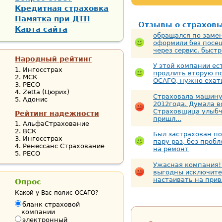
Кредитная страховка
Памятка при ДТП
Отзывы о страхов
Карта сайта
обращался по замен
оформили без посещ
через сервис. быстро
Народный рейтинг
У этой компании ес
Ингосстрах
продлить вторую п
МСК
ОСАГО, нужно ехать
РЕСО
Zetta (Цюрих)
Страховала машину 
Адонис
2012года. Думала в
Страховщица улыбч
Рейтинг надежности
пришл...
АльфаСтрахование
ВСК
Был застрахован п
Ингосстрах
пару раз, без проб
Ренессанс Страхование
на ремонт
РЕСО
Ужасная компания!
выгодны исключите
настаивать на привл
Опрос
Какой у Вас полис ОСАГО?
бланк страховой
компании
электронный