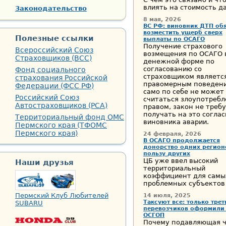
влиять на стоимость д
Законодательство
8 мая, 2026
ВС РФ: виновник ДТП об
возместить ущерб сверх
Полезные ссылки
выплаты по ОСАГО
Получение страхового
Всероссийский Союз
возмещения по ОСАГО 
Страховщиков (ВСС)
денежной форме по
согласованию со
Фонд социального
страховщиком являетс
страхования Российской
правомерным поведен
Федерации (ФСС РФ)
само по себе не может
Российский Союз
считаться злоупотреб
Автостраховщиков (РСА)
правом, закон не треб
получать на это соглас
Территориальный фонд ОМС
виновника аварии.
Пермского края (ТФОМС
Пермского края)
24 февраля, 2026
В ОСАГО продолжается
донорство одних регион
пользу других
ЦБ уже ввел высокий
Наши друзья
территориальный
коэффициент для самы
проблемных субъектов
Пермский Клуб Любителей
14 июля, 2025
Таксуют все: только трет
SUBARU
перевозчиков оформили
ОСГОП
Почему подавляющая ч