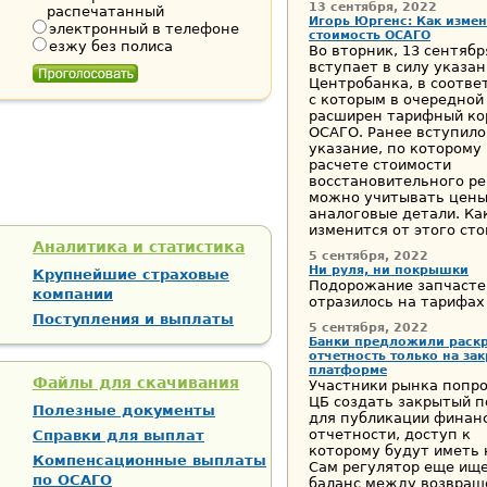
13 сентября, 2022
распечатанный
Игорь Юргенс: Как измен
электронный в телефоне
стоимость ОСАГО
езжу без полиса
Во вторник, 13 сентябр
вступает в силу указа
Центробанка, в соотве
с которым в очередной
расширен тарифный ко
ОСАГО. Ранее вступило
указание, по которому
расчете стоимости
восстановительного р
можно учитывать цены
аналоговые детали. Ка
изменится от этого стои
Аналитика и статистика
5 сентября, 2022
Ни руля, ни покрышки
Крупнейшие страховые
Подорожание запчасте
компании
отразилось на тарифа
Поступления и выплаты
5 сентября, 2022
Банки предложили раск
отчетность только на за
платформе
Файлы для скачивания
Участники рынка попр
ЦБ создать закрытый п
Полезные документы
для публикации финан
отчетности, доступ к
Справки для выплат
которому будут иметь 
Компенсационные выплаты
Сам регулятор еще ищ
по ОСАГО
баланс между возвращ