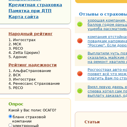
Кредитная страховка
Памятка при ДТП
Отзывы о страхов
Карта сайта
хорошая компания, 
баллов годом раньш
ущерба рассматрива
Народный рейтинг
компания отстойная
Ингосстрах
повадкам напомина
МСК
"Россию". Если доро
РЕСО
Zetta (Цюрих)
Выплатили чуть по
Адонис
сказались майские 
на ремонт хватило и
Рейтинг надежности
Росгосстрах авто-к
АльфаСтрахование
порвет всё что мож
ВСК
платить Вам по стра
Ингосстрах
Ренессанс Страхование
Вмял левую дверь е
РЕСО
сперва хотел сам п
выплату заказал, од
Опрос
Какой у Вас полис ОСАГО?
бланк страховой
компании
Статьи
электронный