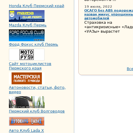
Honda Клуб Пермский край
19 июля, 2022
ОСАГО без ABS подорожа
назван минус упрощенн
автомобилей
Страховка на
Mazda Клуб Пермь
«антикризисные» «Лад
«УАЗы» вырастет
Форд Фокус клуб Пермь
Сайт мотоциклистов
Пермского края
Все
Автоновости, статьи, фото,
видео
Пермский клуб Волговодов
Авто Клуб Lada X