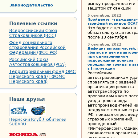
рынку прозрачности и
Законодательство
защитой от санкций
5 сентября, 2022
Пройдемте, «гражданка»
Полезные ссылки
тарифный коридор ОСА
Что будет с ценами на
Всероссийский Союз
обязательную автостр
Страховщиков (ВСС)
после 13 сентября
Фонд социального
3 сентября, 2022
страхования Российской
Дефицит автозапчастей, 
Федерации (ФСС РФ)
убытков и цен на авторе
при одновременном
Российский Союз
подорожании полисов
Автостраховщиков (РСА)
определяли тренды в ав
в I полугодии
Территориальный фонд ОМС
Российским
Пермского края (ТФОМС
автостраховщикам уда
Пермского края)
справляться с задачей
организации ремонта
автотранспорта по
программам каско пос
Наши друзья
ухода целого ряда
автопроизводителей из
недружественных стра
РФ, показал опрос вед
страховых компаний,
Пермский Клуб Любителей
проведенный
SUBARU
«Интерфаксом». Однак
сложности в организац
авторемонта ...