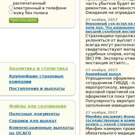
распечатанный
часть убытков будет в
электронный в телефоне
ремонтом, а активност
Ожидания не оправдал
езжу без полиса
27 ноября, 2017
Верховный суд встал на 
пяти дел. Что разрешено
высшей судебной инста
Страховщики продолж
уклоняться от выплат 
всегда могут распозна
свидетельствуют мате
судебных споров, кото
(ВС) РФ. Эксперты отм
инстанция остаетс...
Аналитика и статистика
27 ноября, 2017
Аварийный выход
Крупнейшие страховые
Упрощенное оформлени
компании
сотрудников ГИБДД - п
европротоколу, введен
Поступления и выплаты
массовой практикой на
оформляется пока трет
Популярность европро
заполнения извещения о
Файлы для скачивания
27 ноября, 2017
Полезные документы
Минфин расширит функц
Справки для выплат
государственные и комм
ходить с одной страховк
Компенсационные выплаты
Минфин намерен прове
по ОСАГО
обязательного медицин