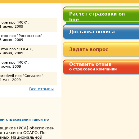
Расчет страховки on-
line
горь про "МСК",
1 июня, 2009
Доставка полиса
нтон про "Росгосстрах",
8 июня, 2009
Задать вопрос
нтон про "СОГАЗ",
7 июня, 2009
горь про "МСК",
Оставить отзыв
 июня, 2009
о страховой компании
aredevil про "Согласие",
4 мая, 2009
Все отзывы
ем страхования такси по
овщиков (РСА) обеспокоен
я такси по ОСАГО. По
анных Национальной