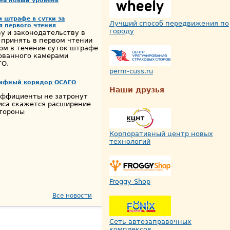
на новый уровень
 штрафе в сутки за
Лучший способ передвижения по
я первого чтения
городу
у и законодательству в
принять в первом чтении
ом в течение суток штрафе
ованного камерами
ГО.
perm-cuss.ru
рифный коридор ОСАГО
Наши друзья
эффициенты не затронут
лиса скажется расширение
стороны
Корпоративный центр новых
технологий
Froggy-Shop
Все новости
Сеть автозаправочных
комплексов