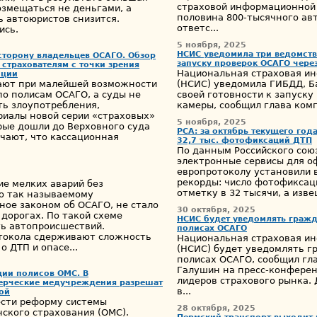
страховой информационной 
озмещаться не деньгами, а
половина 800-тысячного ав
ь автоюристов снизится.
ответс...
ись.
5 ноября, 2025
НСИС уведомила три ведомства
сторону владельцев ОСАГО. Обзор
запуску проверок ОСАГО чере
 страхователям с точки зрения
Национальная страховая и
нции
ают при малейшей возможности
(НСИС) уведомила ГИБДД, Б
по полисам ОСАГО, а суды не
своей готовности к запуску
ть злоупотребления,
камеры, сообщил глава ком
риалы новой серии «страховых»
5 ноября, 2025
рые дошли до Верховного суда
РСА: за октябрь текущего го
ечают, что кассационная
32,7 тыс. фотофиксаций ДТП
По данным Российского сою
электронные сервисы для о
европротоколу установили в
рекорды: число фотофиксац
е мелких аварий без
отметку в 32 тысячи, а изве
о так называемому
ное законом об ОСАГО, не стало
30 октября, 2025
 дорогах. По такой схеме
НСИС будет уведомлять гражд
ь автопроисшествий.
полисах ОСАГО
токола сдерживают сложность
Национальная страховая и
 ДТП и опасе...
(НСИС) будет уведомлять г
полисах ОСАГО, сообщил гл
Галушин на пресс-конферен
ии полисов ОМС. В
лидеров страхового рынка.
ерческие медучреждения разрешат
в...
ой
сти реформу системы
28 октября, 2025
ского страхования (ОМС).