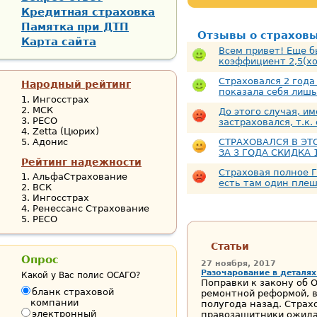
Кредитная страховка
Памятка при ДТП
Отзывы о страхов
Карта сайта
Всем привет! Еще б
коэффициент 2,5(хо
Страховался 2 года
Народный рейтинг
показала себя лишь 
Ингосстрах
МСК
До этого случая, и
РЕСО
застраховался, т.к.
Zetta (Цюрих)
Адонис
СТРАХОВАЛСЯ В ЭТ
ЗА 3 ГОДА СКИДКА 1
Рейтинг надежности
Страховая полное Г
АльфаСтрахование
есть там один плеши
ВСК
Ингосстрах
Ренессанс Страхование
РЕСО
Статьи
Опрос
27 ноября, 2017
Разочарование в деталя
Какой у Вас полис ОСАГО?
Поправки к закону об 
бланк страховой
ремонтной реформой, в
компании
полугода назад. Страх
электронный
правозащитники ожидал