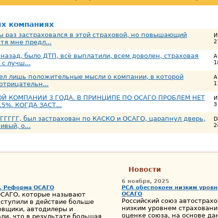
ых компаниях
ы раз застраховался в этой страховой, но повышающий
И
тя мне предл...
2
 назад, было ДТП, всё выплатили, всем доволен, страховая
А
с лучш...
1
мел лишь положительные мысли о компании, в которой
А
 отрицательн...
1
ОЙ КОМПАНИИ 3 ГОДА. В ПРИНЦИПЕ ПО ОСАГО ПРОБЛЕМ НЕТ
И
5%. КОГДА ЗАСТ...
3
ГГГГГ, был застрахован по КАСКО и ОСАГО, царапнул дверь,
D
вый, о...
2
Новости
6 ноября, 2025
х. Реформа ОСАГО
РСА обеспокоен низким уровн
ОСАГО, которые называют
ОСАГО
Российский союз автострах
ступили в действие больше
низким уровнем страховани
овщики, автодилеры и
оценке союза, на основе д
и, что в результате большая