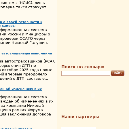
системы (НСИС), лишь
топарка такси страхует
 о своей готовности к
з камеры
нформационная система
анк России и Минцифры о
 проверок ОСАГО через
пании Николай Галушин.
да автовладельцы выполнили
за автостраховщиков (РСА),
формления ДТП по
Поиск по словарю
 октябре 2025 года новые
ий впервые преодолело
щений о ДТП, составле...
ан об изменениях в их
нформационная система
раждан об изменениях в их
ава компании Николай
ции в рамках Форума
 Для заключения договора
Наши партнеры