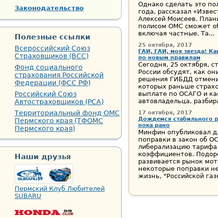
Однако сделать это п
Законодательство
года, рассказал «Изве
Алексей Моисеев. План
полисом ОМС сможет о
включая частные. Та...
Полезные ссылки
25 октября, 2017
Всероссийский Союз
ГАИ, ГАИ, моя звезда! 
Страховщиков (ВСС)
по новым правилам
Сегодня, 25 октября, 
Фонд социального
России обсудят, как о
страхования Российской
решения ГИБДД отменит
Федерации (ФСС РФ)
которых раньше страх
Российский Союз
выплате по ОСАГО и кас
автовладельца, разбир
Автостраховщиков (РСА)
Территориальный фонд ОМС
17 октября, 2017
Дождемся стабильного р
Пермского края (ТФОМС
пока рано
Пермского края)
Минфин опубликовал д
поправки в закон об О
либерализацию тарифа
коэффициентов. Подор
Наши друзья
развивается рынок мот
некоторые поправки н
жизнь, "Российской газе
Пермский Клуб Любителей
SUBARU