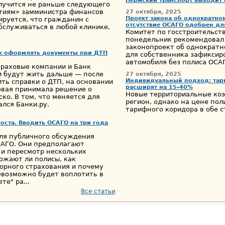
Пермский транспорт выходит 
олучится не раньше следующего
стиям» замминистра финансов
27 октября, 2025
Проект закона об однократном
ируется, что гражданин с
отсутствие ОСАГО одобрен дл
бслуживаться в любой клинике,
Комитет по госстроительств
понедельник рекомендовал 
законопроект об однократн
Как оформлять документы при ДТП
для собственника зафиксир
автомобиля без полиса ОСА
страховые компании и Банк
ни будут жить дальше — после
27 октября, 2025
Индивидуальный подход: та
ь справки о ДТП, на основании
расширят на 15-40%
овая принимала решение о
Новые территориальные ко
ко. В том, что меняется для
регион, однако на цене по
ался Банки.ру.
тарифного коридора в обе 
оста. Вводить ОСАГО на три года
ля публичного обсуждения
САГО. Они предполагают
 и пересмотр нескольких
ожают ли полисы, как
орного страхования и почему
евозможно будет воплотить в
те" ра...
Все статьи